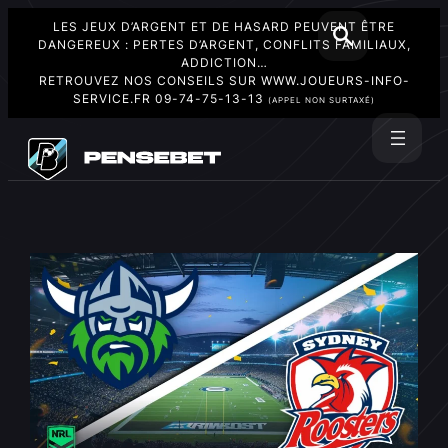
LES JEUX D’ARGENT ET DE HASARD PEUVENT ÊTRE
DANGEREUX : PERTES D’ARGENT, CONFLITS FAMILIAUX,
ADDICTION…
RETROUVEZ NOS CONSEILS SUR
WWW.JOUEURS-INFO-
SERVICE.FR
09-74-75-13-13
(APPEL NON SURTAXÉ)
Aller
au
Rechercher
contenu