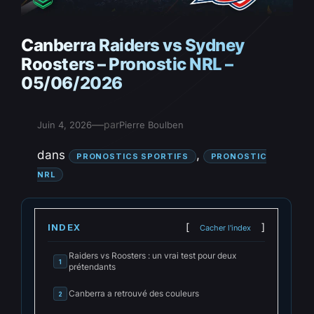
Canberra Raiders vs Sydney
Roosters – Pronostic NRL –
05/06/2026
—
par
Juin 4, 2026
Pierre Boulben
dans
, 
PRONOSTICS SPORTIFS
PRONOSTIC
NRL
INDEX
Cacher l'index
Raiders vs Roosters : un vrai test pour deux
1
prétendants
Canberra a retrouvé des couleurs
2