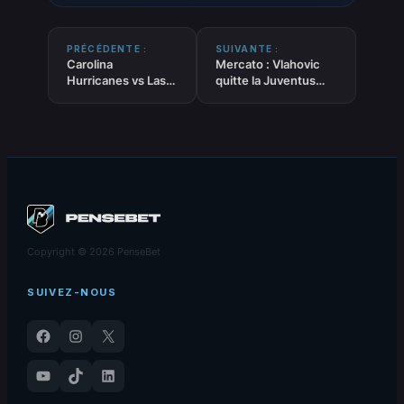
PRÉCÉDENTE :
SUIVANTE :
Carolina
Mercato : Vlahovic
Hurricanes vs Las
quitte la Juventus
Vegas Golden
libre, Naples et la
Knights – Pronostic
Premier League se
NHL – 04/06/2026
positionnent
Copyright © 2026 PenseBet
SUIVEZ-NOUS
Facebook
Instagram
X
YouTube
TikTok
LinkedIn