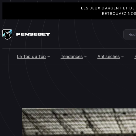
LES JEUX D’ARGENT ET DE
RETROUVEZ NOS
Aller
au
Rech
Search
contenu
Le Top du Top
Tendances
Antisèches