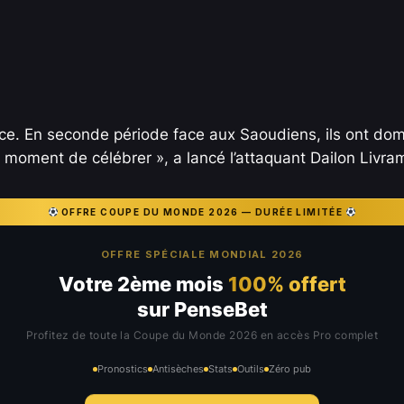
. En seconde période face aux Saoudiens, ils ont dominé 
e moment de célébrer », a lancé l’attaquant Dailon Livra
OFFRE COUPE DU MONDE 2026 — DURÉE LIMITÉE
OFFRE SPÉCIALE MONDIAL 2026
Votre 2ème mois
100% offert
sur PenseBet
Profitez de toute la Coupe du Monde 2026 en accès Pro complet
Pronostics
Antisèches
Stats
Outils
Zéro pub