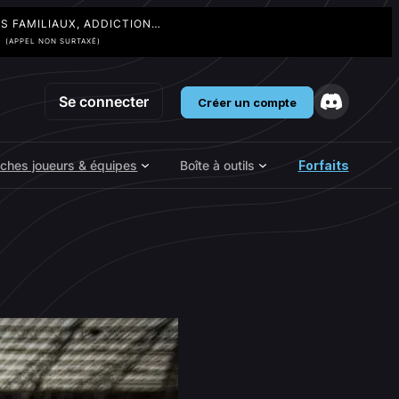
TS FAMILIAUX, ADDICTION…
3
(APPEL NON SURTAXÉ)
Se connecter
Créer un compte
iches joueurs & équipes
Boîte à outils
Forfaits