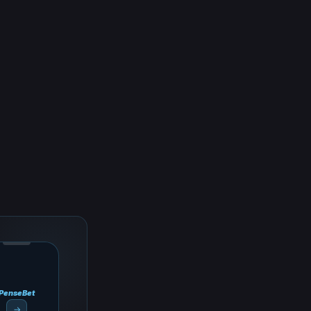
PenseBet
→