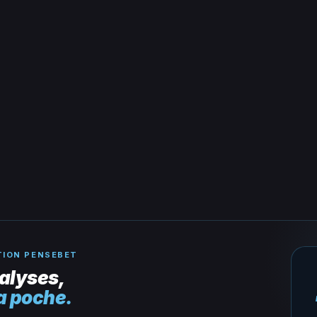
TION PENSEBET
alyses,
a poche.