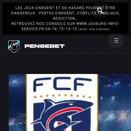
LES JEUX D’ARGENT ET DE HASARD PEUVENT ÊTRE
DANGEREUX : PERTES D’ARGENT, CONFLITS FAMILIAUX,
ADDICTION…
RETROUVEZ NOS CONSEILS SUR
WWW.JOUEURS-INFO-
SERVICE.FR
09-74-75-13-13
(APPEL NON SURTAXÉ)
Aller
au
Rechercher
contenu