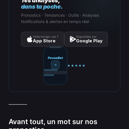
Tes analyses,
dans ta poche.
Pronostics · Tendances · Outils · Analyses
Notifications & alertes en temps réel
Télécharger sur l’
Disponible sur
App Store
Google Play
PenseBet
→
★★★★★
________
Avant tout, un mot sur nos