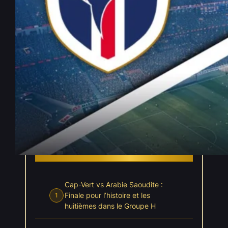
Cap-Vert vs Arabie Saoudite –
Pronostic Gratuit Coupe du
Monde 2026 – 26/06/2026
Juin 25, 2026
—
Jayann Lebecq
par
dans
, 
Coupe du Monde 2026
Pronostics
INDEX
Cacher l'index
Cap-Vert vs Arabie Saoudite :
Finale pour l’histoire et les
1
huitièmes dans le Groupe H