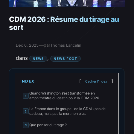
CDM 2026 : Résume du tirage au
sort
—
par
Déc 6, 2025
Thomas Lancelin
dans
, 
NEWS
NEWS FOOT
INDEX
Cacher l'index
Quand Washington s’est transformée en
1
amphithéâtre du destin pour la CDM 2026
La France dans le groupe I de la CDM : pas de
2
cadeau, mais pas la mort non plus
Que penser du tirage ?
3