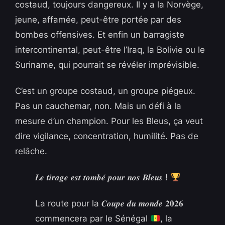
costaud, toujours dangereux. Il y a la Norvège,
jeune, affamée, peut-être portée par des
bombes offensives. Et enfin un barragiste
intercontinental, peut-être l’Iraq, la Bolivie ou le
Suriname, qui pourrait se révéler imprévisible.
C’est un groupe costaud, un groupe piégeux.
Pas un cauchemar, non. Mais un défi à la
mesure d’un champion. Pour les Bleus, ça veut
dire vigilance, concentration, humilité. Pas de
relâche.
𝑳𝒆 𝒕𝒊𝒓𝒂𝒈𝒆 𝒆𝒔𝒕 𝒕𝒐𝒎𝒃𝒆́ 𝒑𝒐𝒖𝒓 𝒏𝒐𝒔 𝑩𝒍𝒆𝒖𝒔 !
La route pour la 𝑪𝒐𝒖𝒑𝒆 𝒅𝒖 𝒎𝒐𝒏𝒅𝒆 𝟐𝟎𝟐𝟔
commencera par le Sénégal
, la