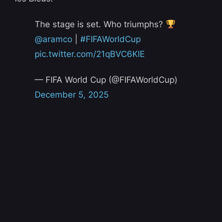
The stage is set. Who triumphs?
@aramco
|
#FIFAWorldCup
pic.twitter.com/21qBVC6KlE
— FIFA World Cup (@FIFAWorldCup)
December 5, 2025