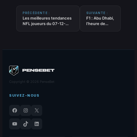
PRÉCÉDENTE :
SUIVANTE :
Les meilleures tendances
F1 : Abu Dhabi,
NFL joueurs du 07-12-
l’heure de
2025
vérité !
Copyright © 2026 PenseBet
SUIVEZ-NOUS
Facebook
Instagram
X
YouTube
TikTok
LinkedIn