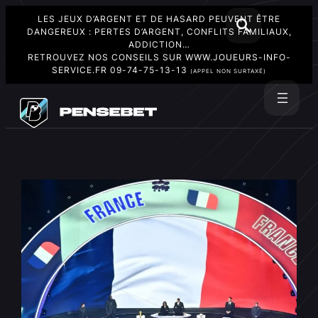
LES JEUX D’ARGENT ET DE HASARD PEUVENT ÊTRE
DANGEREUX : PERTES D’ARGENT, CONFLITS FAMILIAUX,
ADDICTION…
RETROUVEZ NOS CONSEILS SUR
WWW.JOUEURS-INFO-
SERVICE.FR
09-74-75-13-13
(APPEL NON SURTAXÉ)
Aller
au
Rechercher
contenu