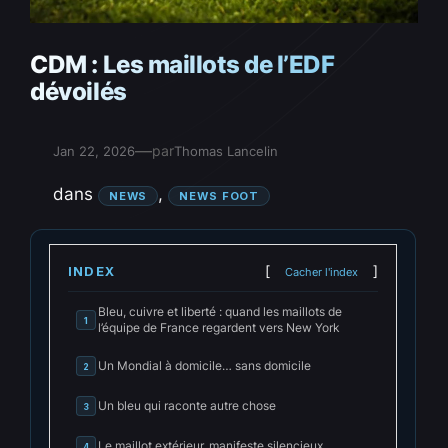
CDM : Les maillots de l’EDF
dévoilés
—
par
Jan 22, 2026
Thomas Lancelin
dans
, 
NEWS
NEWS FOOT
INDEX
Cacher l'index
Bleu, cuivre et liberté : quand les maillots de
1
l’équipe de France regardent vers New York
Un Mondial à domicile… sans domicile
2
Un bleu qui raconte autre chose
3
Le maillot extérieur, manifeste silencieux
4