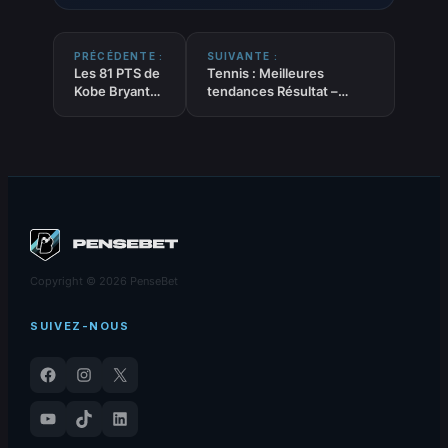
PRÉCÉDENTE :
SUIVANTE :
Les 81 PTS de
Tennis : Meilleures
Kobe Bryant
tendances Résultat –
fêtent leurs
Victoire – Moneyline du
20 ans
22.01.2026
Copyright © 2026 PenseBet
SUIVEZ-NOUS
Facebook
Instagram
X
YouTube
TikTok
LinkedIn