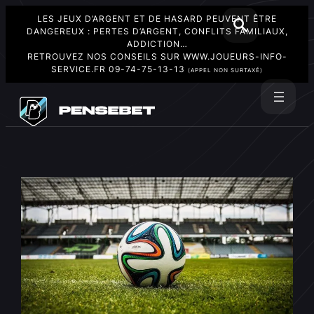
LES JEUX D’ARGENT ET DE HASARD PEUVENT ÊTRE
DANGEREUX : PERTES D’ARGENT, CONFLITS FAMILIAUX,
ADDICTION…
RETROUVEZ NOS CONSEILS SUR
WWW.JOUEURS-INFO-
SERVICE.FR
09-74-75-13-13
(APPEL NON SURTAXÉ)
Aller
au
Rechercher
contenu