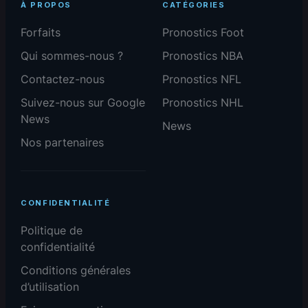
À PROPOS
CATÉGORIES
Forfaits
Pronostics Foot
Qui sommes-nous ?
Pronostics NBA
Contactez-nous
Pronostics NFL
Suivez-nous sur Google
Pronostics NHL
News
News
Nos partenaires
CONFIDENTIALITÉ
Politique de
confidentialité
Conditions générales
d’utilisation