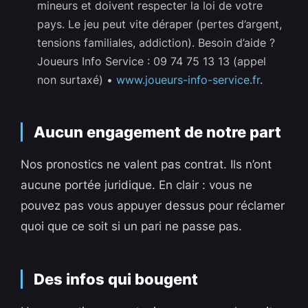
mineurs et doivent respecter la loi de votre
pays. Le jeu peut vite déraper (pertes d’argent,
tensions familiales, addiction). Besoin d’aide ?
Joueurs Info Service : 09 74 75 13 13 (appel
non surtaxé) •
www.joueurs-info-service.fr
.
Aucun engagement de notre part
Nos pronostics ne valent pas contrat. Ils n’ont
aucune portée juridique. En clair : vous ne
pouvez pas vous appuyer dessus pour réclamer
quoi que ce soit si un pari ne passe pas.
Des infos qui bougent