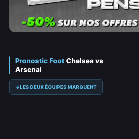
Pronostic Foot
Chelsea vs
Arsenal
LES DEUX ÉQUIPES MARQUENT