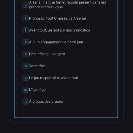
Arsenal marche fort et répond présent dans les
3
grands rendez-vous
Pronostic Foot Chelsea vs Arsenal
4
Avant tout, un mot sur nos pronostics
5
Aucun engagement de notre part
6
Des infos qui bougent
7
Votre rôle
8
Le jeu responsable avant tout
9
L’âge légal
10
À propos des visuels
11