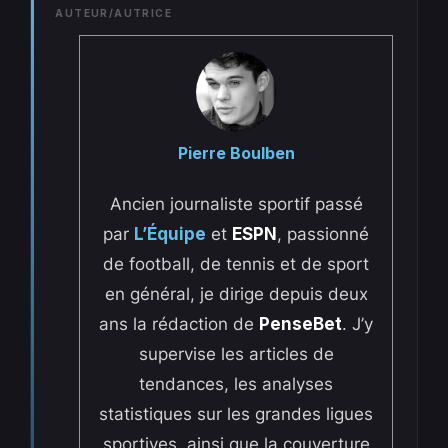
AUTEUR/AUTRICE
Pierre Boulben
Ancien journaliste sportif passé
par
L’Équipe
et
ESPN
, passionné
de football, de tennis et de sport
en général, je dirige depuis deux
ans la rédaction de
PenseBet
. J’y
supervise les articles de
tendances, les analyses
statistiques sur les grandes ligues
sportives, ainsi que la couverture