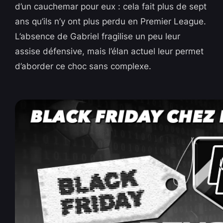
d’un cauchemar pour eux : cela fait plus de sept
ans qu’ils n’y ont plus perdu en Premier League.
L’absence de Gabriel fragilise un peu leur
assise défensive, mais l’élan actuel leur permet
d’aborder ce choc sans complexe.