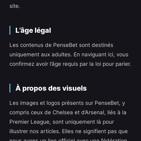
site.
L’âge légal
Les contenus de PenseBet sont destinés
uniquement aux adultes. En naviguant ici, vous
confirmez avoir l’âge requis par la loi pour parier.
À propos des visuels
Les images et logos présents sur PenseBet, y
compris ceux de Chelsea et d’Arsenal, liés à la
Premier League, sont uniquement là pour
illustrer nos articles. Elles ne signifient pas que
nous avons un lien officiel avec une fédération