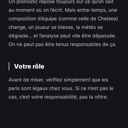
Un pronostic repose toujours sur ce qu’on sait
au moment où on l’écrit. Mais entre-temps, une
composition d’équipe (comme celle de Chelsea)
change, un joueur se blesse, la météo se
dégrade… et l’analyse peut vite être dépassée.
On ne peut pas être tenus responsables de ça.
Votre rôle
Avant de miser, vérifiez simplement que les
paris sont légaux chez vous. Si ce n’est pas le
cas, c’est votre responsabilité, pas la nôtre.