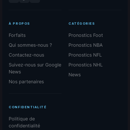
À PROPOS
CATÉGORIES
Forfaits
Pronostics Foot
Qui sommes-nous ?
Pronostics NBA
Contactez-nous
Pronostics NFL
Suivez-nous sur Google
Pronostics NHL
News
News
Nos partenaires
CONFIDENTIALITÉ
Politique de
confidentialité