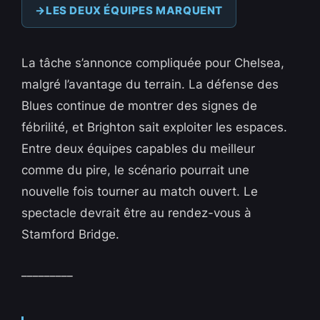
LES DEUX ÉQUIPES MARQUENT
La tâche s’annonce compliquée pour Chelsea,
malgré l’avantage du terrain. La défense des
Blues continue de montrer des signes de
fébrilité, et Brighton sait exploiter les espaces.
Entre deux équipes capables du meilleur
comme du pire, le scénario pourrait une
nouvelle fois tourner au match ouvert. Le
spectacle devrait être au rendez-vous à
Stamford Bridge.
_________