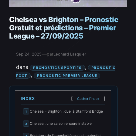
Chelsea vs Brighton – Pronostic
Gratuit et prédictions – Premier
League – 27/09/2025
—
par
Sep 24, 2025
Léonard Lasquier
dans
, 
PRONOSTICS SPORTIFS
PRONOSTIC
, 
FOOT
PRONOSTIC PREMIER LEAGUE
INDEX
Cacher l'index
Chelsea – Brighton : duel à Stamford Bridge
1
Chelsea : une saison encore instable
2
Brighton : de l’irrégularité mais du potentiel
3