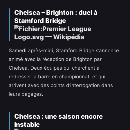
Chelsea – Brighton : duel à
Stamford Bridge
Samedi après-midi, Stamford Bridge s’annonce
animé avec la réception de Brighton par
Chelsea. Deux équipes qui cherchent à
redresser la barre en championnat, et qui
arrivent avec des points d’interrogation dans
leurs bagages.
Chelsea : une saison encore
instable