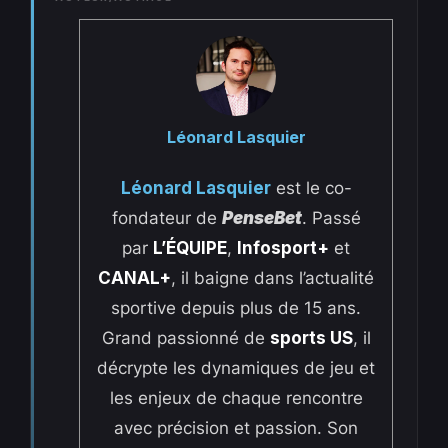
Léonard Lasquier
Léonard Lasquier
est le co-
fondateur de
PenseBet
. Passé
par
L’ÉQUIPE
,
Infosport+
et
CANAL+
, il baigne dans l’actualité
sportive depuis plus de 15 ans.
Grand passionné de
sports US
, il
décrypte les dynamiques de jeu et
les enjeux de chaque rencontre
avec précision et passion. Son