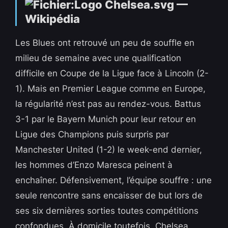
Les Blues ont retrouvé un peu de souffle en
milieu de semaine avec une qualification
difficile en Coupe de la Ligue face à Lincoln (2-
1). Mais en Premier League comme en Europe,
la régularité n’est pas au rendez-vous. Battus
3-1 par le Bayern Munich pour leur retour en
Ligue des Champions puis surpris par
Manchester United (1-2) le week-end dernier,
les hommes d’Enzo Maresca peinent à
enchaîner. Défensivement, l’équipe souffre : une
seule rencontre sans encaisser de but lors de
ses six dernières sorties toutes compétitions
confondues. À domicile toutefois, Chelsea