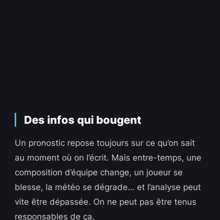
Des infos qui bougent
Un pronostic repose toujours sur ce qu’on sait
au moment où on l’écrit. Mais entre-temps, une
composition d’équipe change, un joueur se
blesse, la météo se dégrade… et l’analyse peut
vite être dépassée. On ne peut pas être tenus
responsables de ça.