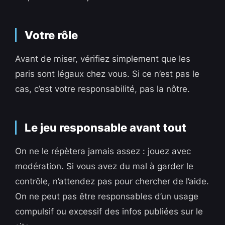
Votre rôle
Avant de miser, vérifiez simplement que les
paris sont légaux chez vous. Si ce n’est pas le
cas, c’est votre responsabilité, pas la nôtre.
Le jeu responsable avant tout
On ne le répètera jamais assez : jouez avec
modération. Si vous avez du mal à garder le
contrôle, n’attendez pas pour chercher de l’aide.
On ne peut pas être responsables d’un usage
compulsif ou excessif des infos publiées sur le