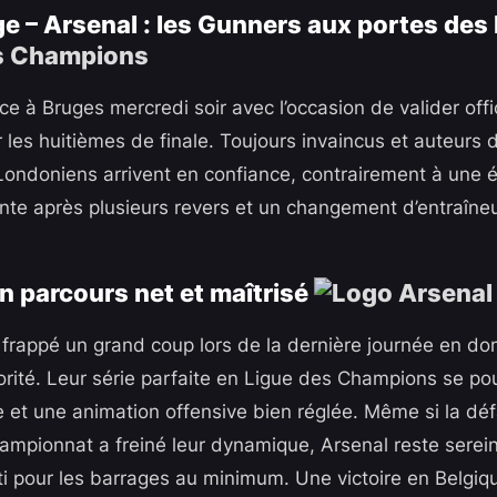
e – Arsenal : les Gunners aux portes des
e à Bruges mercredi soir avec l’occasion de valider offi
r les huitièmes de finale. Toujours invaincus et auteurs 
Londoniens arrivent en confiance, contrairement à une 
nte après plusieurs revers et un changement d’entraîneu
un parcours net et maîtrisé
frappé un grand coup lors de la dernière journée en do
rité. Leur série parfaite en Ligue des Champions se pou
de et une animation offensive bien réglée. Même si la déf
hampionnat a freiné leur dynamique, Arsenal reste serei
ti pour les barrages au minimum. Une victoire en Belgiqu