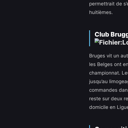
permettrait de s
huitièmes.
Club Brugg
Bruges vit un au
les Belges ont 
championnat. Leu
jusqu’au limogea
commandes dans 
reste sur deux re
domicile en Ligu