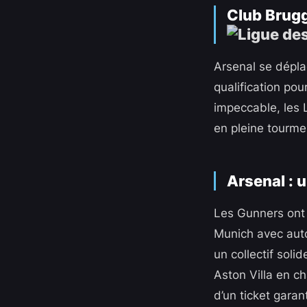
Club Brugg
Arsenal se déplac
qualification pou
impeccable, les 
en pleine tourme
Arsenal : 
Les Gunners ont 
Munich avec auto
un collectif soli
Aston Villa en c
d’un ticket garan