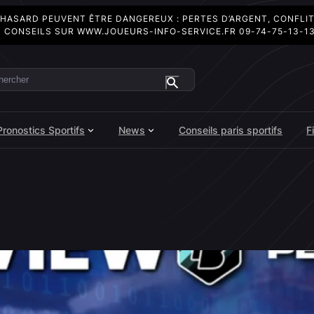
 HASARD PEUVENT ÊTRE DANGEREUX : PERTES D’ARGENT, CONFLI
 CONSEILS SUR
WWW.JOUEURS-INFO-SERVICE.FR
09-74-75-13-1
ercher
Pronostics Sportifs
News
Conseils paris sportifs
F