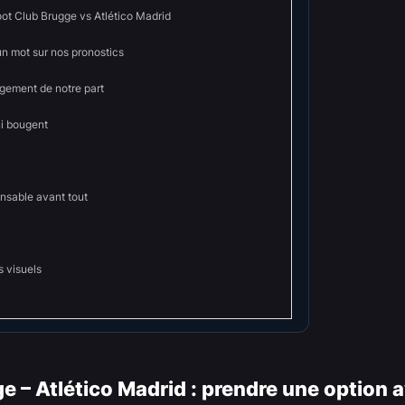
oot Club Brugge vs Atlético Madrid
un mot sur nos pronostics
ement de notre part
ui bougent
onsable avant tout
s visuels
e – Atlético Madrid : prendre une option a