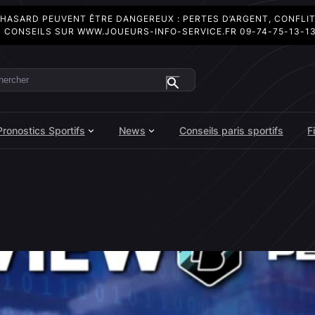
 HASARD PEUVENT ÊTRE DANGEREUX : PERTES D’ARGENT, CONFLI
 CONSEILS SUR
WWW.JOUEURS-INFO-SERVICE.FR
09-74-75-13-1
ercher
Pronostics Sportifs
News
Conseils paris sportifs
F