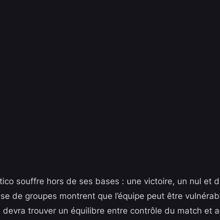
tico souffre hors de ses bases : une victoire, un nul et 
ase de groupes montrent que l’équipe peut être vulnérabl
devra trouver un équilibre entre contrôle du match et a