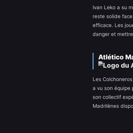
Ivan Leko a su ma
reste solide fac
efficace. Les jo
danger et mettre 
Atlético Ma
Les Colchoneros 
a vu son équipe 
son collectif ex
Madrilènes dispo