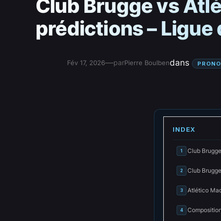
Club Brugge vs Atlét
prédictions – Ligu
—
dans
par
Fév 17, 2026
Pierre Boulben
PRONO
INDEX
Club Brugge 
1
Club Brugge 
2
Atlético Mad
3
Composition
4