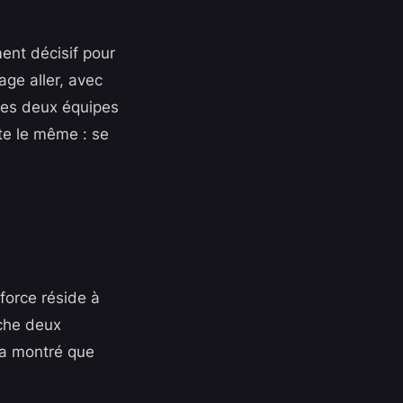
ent décisif pour
age aller, avec
 Les deux équipes
te le même : se
force réside à
iche deux
e a montré que