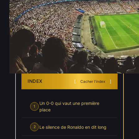
Mondial : la Colombie coiffe le
Portugal au poteau
Juin 28, 2026
—
Léonard Lasquier
par
dans
, 
Actualités
Coupe du Monde 2026
INDEX
Cacher l'index
Un 0-0 qui vaut une première
1
place
Le silence de Ronaldo en dit long
2