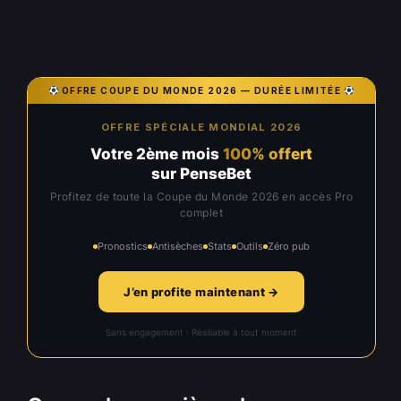
OFFRE COUPE DU MONDE 2026 — DURÉE LIMITÉE
OFFRE SPÉCIALE MONDIAL 2026
Votre 2ème mois
100% offert
sur PenseBet
Profitez de toute la Coupe du Monde 2026 en accès Pro
complet
Pronostics
Antisèches
Stats
Outils
Zéro pub
J’en profite maintenant →
Sans engagement · Résiliable à tout moment