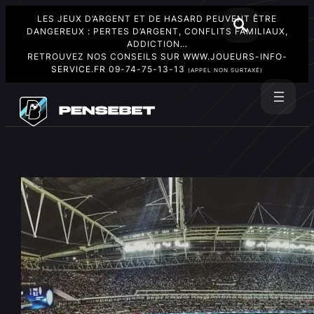
LES JEUX D’ARGENT ET DE HASARD PEUVENT ÊTRE
DANGEREUX : PERTES D’ARGENT, CONFLITS FAMILIAUX,
ADDICTION…
RETROUVEZ NOS CONSEILS SUR
WWW.JOUEURS-INFO-
SERVICE.FR
09-74-75-13-13
(APPEL NON SURTAXÉ)
Aller
au
Rechercher
contenu