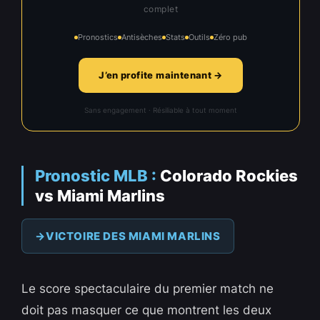
complet
Pronostics
Antisèches
Stats
Outils
Zéro pub
J’en profite maintenant →
Sans engagement · Résiliable à tout moment
Pronostic MLB :
Colorado Rockies
vs Miami Marlins
VICTOIRE DES MIAMI MARLINS
Le score spectaculaire du premier match ne
doit pas masquer ce que montrent les deux