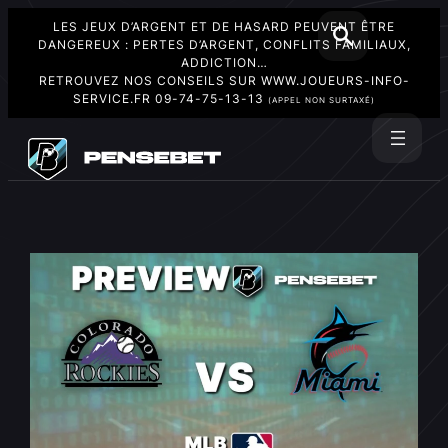
LES JEUX D’ARGENT ET DE HASARD PEUVENT ÊTRE
DANGEREUX : PERTES D’ARGENT, CONFLITS FAMILIAUX,
ADDICTION…
RETROUVEZ NOS CONSEILS SUR
WWW.JOUEURS-INFO-
SERVICE.FR
09-74-75-13-13
(APPEL NON SURTAXÉ)
Aller
au
Rechercher
contenu