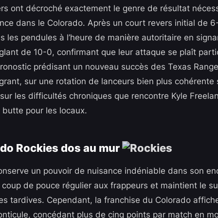
s ont décroché exactement le genre de résultat nécess
nce dans le Colorado. Après un court revers initial de 6
s les pendules à l’heure de manière autoritaire en signa
glant de 10-0, confirmant que leur attaque se plaît part
pronostic prédisant un nouveau succès des Texas Range
lagrant, sur une rotation de lanceurs bien plus cohérente
 sur les difficultés chroniques que rencontre Kyle Freela
a butte pour les locaux.
ado Rockies dos au mur
conserve un pouvoir de nuisance indéniable dans son en
un coup de pouce régulier aux frappeurs et maintient le 
s tardives. Cependant, la franchise du Colorado affich
onticule, concédant plus de cinq points par match en m