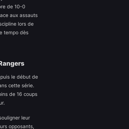
ore de 10-0
 face aux assauts
cipline lors de
le tempo dès
epuis le début de
ans cette série.
oins de 16 coups
r.
ouligner leur
eurs opposants,