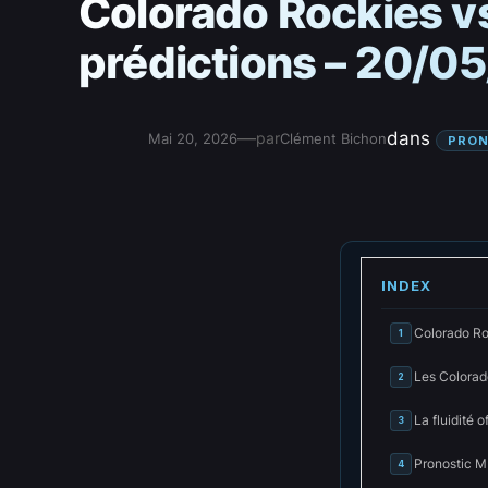
Colorado Rockies vs
prédictions – 20/0
—
dans
par
Mai 20, 2026
Clément Bichon
PRON
INDEX
Colorado Ro
1
Les Colorad
2
La fluidité 
3
Pronostic M
4