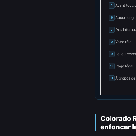
Avant tout, 
5
Aucun engag
6
Des infos q
7
Votre rôle
8
Le jeu resp
9
L’âge légal
10
À propos de
11
Colorado R
enfoncer l