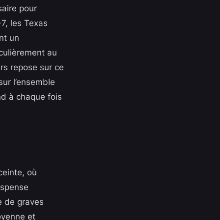
aire pour
-7, les Texas
nt un
iculièrement au
rs repose sur ce
 sur l’ensemble
nd à chaque fois
ceinte, où
suspense
e de graves
oyenne et