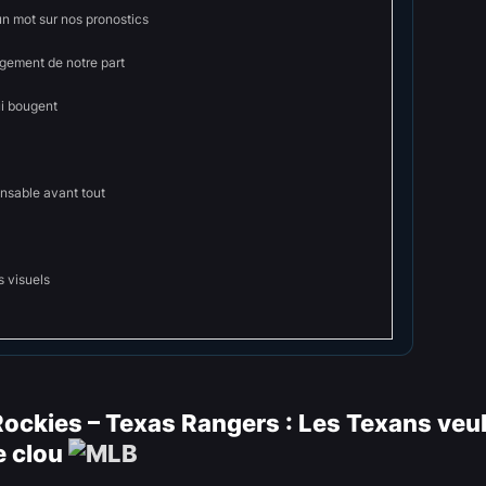
un mot sur nos pronostics
ement de notre part
ui bougent
onsable avant tout
s visuels
ockies – Texas Rangers : Les Texans veu
e clou