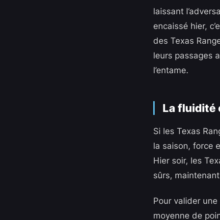
laissant l’adver
encaissé hier, c
des Texas Ranger
leurs passages a
l’entame.
La fluidit
Si les Texas Ran
la saison, force 
Hier soir, les T
sûrs, maintenan
Pour valider une 
moyenne de point