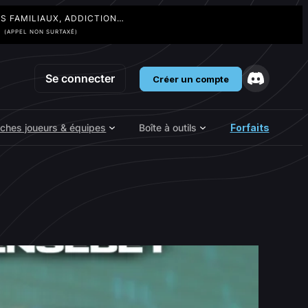
TS FAMILIAUX, ADDICTION…
3
(APPEL NON SURTAXÉ)
Se connecter
Créer un compte
iches joueurs & équipes
Boîte à outils
Forfaits