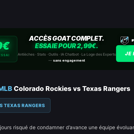
ACCÈS GOAT COMPLET.
9€
ESSAIE POUR 2,99€.
JE 
Antièches · Stats · Outils · IA Chatbot · La Loge des Experts
ESSAI
—
sans engagement
 MLB
Colorado Rockies vs Texas Rangers
ES TEXAS RANGERS
toujours risqué de condamner d’avance une équipe évolua