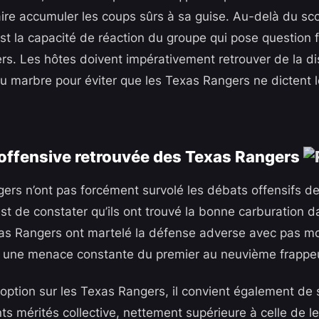
saire accumuler les coups sûrs à sa guise. Au-delà du sc
’est la capacité de réaction du groupe qui pose question
s. Les hôtes doivent impérativement retrouver de la dis
u marbre pour éviter que les Texas Rangers ne dictent 
é offensive retrouvée des Texas Rangers
gers n’ont pas forcément survolé les débats offensifs d
est de constater qu’ils ont trouvé la bonne carburation d
exas Rangers ont martelé la défense adverse avec pas m
t une menace constante du premier au neuvième frappeu
option sur les Texas Rangers, il convient également de s
s mérités collective, nettement supérieure à celle de l