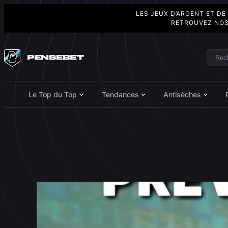
LES JEUX D’ARGENT ET DE
RETROUVEZ NOS
Aller
au
Rech
Search
contenu
Le Top du Top
Tendances
Antisèches