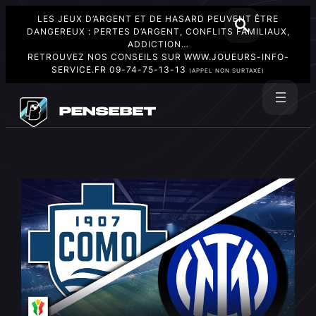
LES JEUX D’ARGENT ET DE HASARD PEUVENT ÊTRE
DANGEREUX : PERTES D’ARGENT, CONFLITS FAMILIAUX,
ADDICTION…
RETROUVEZ NOS CONSEILS SUR
WWW.JOUEURS-INFO-
SERVICE.FR
09-74-75-13-13
(APPEL NON SURTAXÉ)
Aller
au
Rechercher
contenu