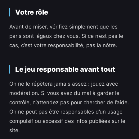
Votre rôle
Avant de miser, vérifiez simplement que les
paris sont légaux chez vous. Si ce n’est pas le
cas, c’est votre responsabilité, pas la nôtre.
Le jeu responsable avant tout
On ne le répètera jamais assez : jouez avec
modération. Si vous avez du mal à garder le
contrôle, n’attendez pas pour chercher de l’aide.
On ne peut pas être responsables d’un usage
compulsif ou excessif des infos publiées sur le
site.