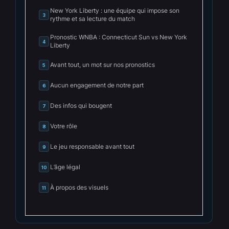
New York Liberty : une équipe qui impose son
3
rythme et sa lecture du match
Pronostic WNBA : Connecticut Sun vs New York
4
Liberty
Avant tout, un mot sur nos pronostics
5
Aucun engagement de notre part
6
Des infos qui bougent
7
Votre rôle
8
Le jeu responsable avant tout
9
L’âge légal
10
À propos des visuels
11