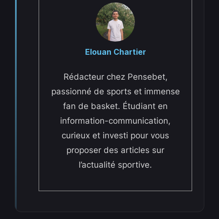
Elouan Chartier
Rédacteur chez Pensebet,
passionné de sports et immense
fan de basket. Étudiant en
information-communication,
curieux et investi pour vous
proposer des articles sur
l’actualité sportive.