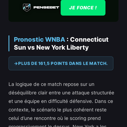
JE FONCE !
Pronostic WNBA
: Connecticut
Sun vs New York Liberty
PLUS DE 161,5 POINTS DANS LE MATCH.
La logique de ce match repose sur un
déséquilibre clair entre une attaque structurée
et une équipe en difficulté défensive. Dans ce
contexte, le scénario le plus cohérent reste
celui d’une rencontre où le scoring prend
progressivement le dessus. New York a les