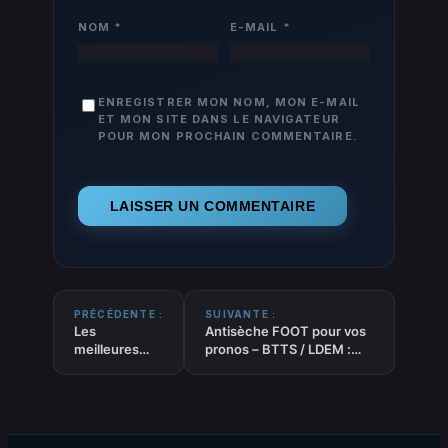
NOM
*
E-MAIL
*
ENREGISTRER MON NOM, MON E-MAIL
ET MON SITE DANS LE NAVIGATEUR
POUR MON PROCHAIN COMMENTAIRE.
PRÉCÉDENTE :
SUIVANTE :
Les
Antisèche FOOT pour vos
meilleures
pronos – BTTS / LDEM :
tendances
Les 2 équipes marquent en
FOOT ‘Tirs
1ère mi-temps du 09-06-
cadrés’ du
2026
08-06-2026