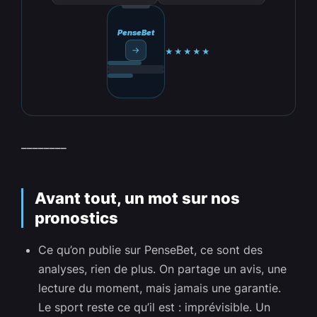
PenseBet
→
★★★★★
________
Avant tout, un mot sur nos
pronostics
Ce qu’on publie sur PenseBet, ce sont des
analyses, rien de plus. On partage un avis, une
lecture du moment, mais jamais une garantie.
Le sport reste ce qu’il est : imprévisible. Un