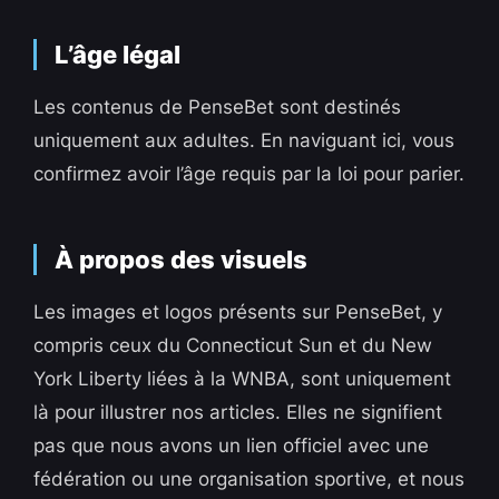
L’âge légal
Les contenus de PenseBet sont destinés
uniquement aux adultes. En naviguant ici, vous
confirmez avoir l’âge requis par la loi pour parier.
À propos des visuels
Les images et logos présents sur PenseBet, y
compris ceux du Connecticut Sun et du New
York Liberty liées à la WNBA, sont uniquement
là pour illustrer nos articles. Elles ne signifient
pas que nous avons un lien officiel avec une
fédération ou une organisation sportive, et nous