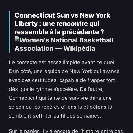
Connecticut Sun vs New York
Liberty : une rencontre qui
ressemble à la précédente ?
Le contexte est assez limpide avant ce duel.
D’un côté, une équipe de New York qui avance
avec des certitudes, capable de frapper fort
dès que le rythme s’accélère. De l’autre,
Connecticut qui tente de survivre dans une
saison où les repères offensifs et défensifs
semblent s’effriter au fil des semaines.
Sur le papier, il y a encore de l’histoire entre ces