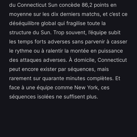
du Connecticut Sun concède 86,2 points en
moyenne sur les dix derniers matchs, et c’est ce
déséquilibre global qui fragilise toute la
structure du Sun. Trop souvent, l’équipe subit
les temps forts adverses sans parvenir à casser
le rythme ou à ralentir la montée en puissance
des attaques adverses. À domicile, Connecticut
peut encore exister par séquences, mais
rarement sur quarante minutes complètes. Et
face à une équipe comme New York, ces
séquences isolées ne suffisent plus.