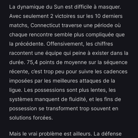
La dynamique du Sun est difficile à masquer.
Avec seulement 2 victoires sur les 10 derniers
matchs, Connecticut traverse une période où
chaque rencontre semble plus compliquée que
la précédente. Offensivement, les chiffres
racontent une équipe qui peine à exister dans la
durée. 75,4 points de moyenne sur la séquence
récente, c’est trop peu pour suivre les cadences
imposées par les meilleures attaques de la
ligue. Les possessions sont plus lentes, les
systèmes manquent de fluidité, et les fins de
possession se transforment trop souvent en
solutions forcées.
Mais le vrai problème est ailleurs. La défense