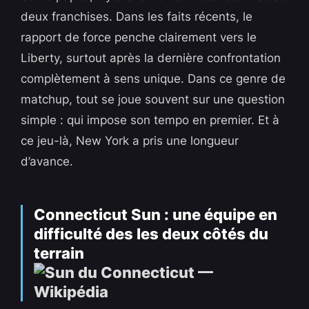
deux franchises. Dans les faits récents, le
rapport de force penche clairement vers le
Liberty, surtout après la dernière confrontation
complètement à sens unique. Dans ce genre de
matchup, tout se joue souvent sur une question
simple : qui impose son tempo en premier. Et à
ce jeu-là, New York a pris une longueur
d’avance.
Connecticut Sun : une équipe en
difficulté des les deux côtés du
terrain