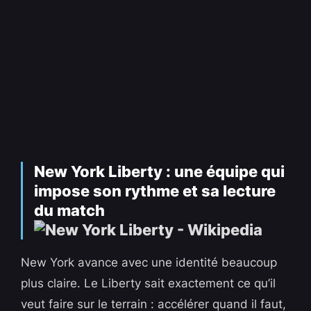
New York Liberty : une équipe qui
impose son rythme et sa lecture
du match
New York avance avec une identité beaucoup
plus claire. Le Liberty sait exactement ce qu’il
veut faire sur le terrain : accélérer quand il faut,