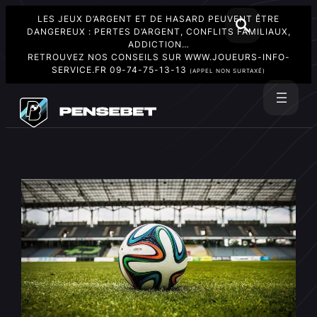
LES JEUX D’ARGENT ET DE HASARD PEUVENT ÊTRE
DANGEREUX : PERTES D’ARGENT, CONFLITS FAMILIAUX,
ADDICTION…
RETROUVEZ NOS CONSEILS SUR
WWW.JOUEURS-INFO-
SERVICE.FR
09-74-75-13-13
(APPEL NON SURTAXÉ)
Aller
au
Rechercher
contenu