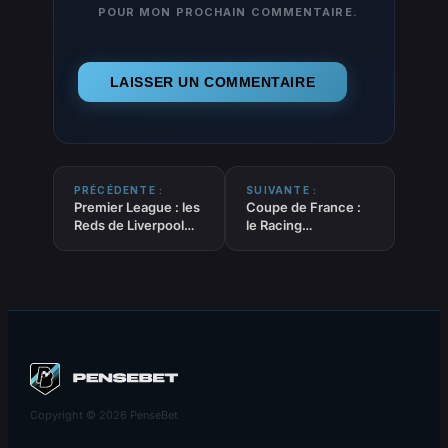
POUR MON PROCHAIN COMMENTAIRE.
PRÉCÉDENTE :
SUIVANTE :
Premier League : les
Coupe de France :
Reds de Liverpool
le Racing
crucifiés par les
Strasbourg arrache
Wolves au bout du
sa place dans le
temps additionnel
dernier carré face à
Reims
Copyright © 2026 PenseBet