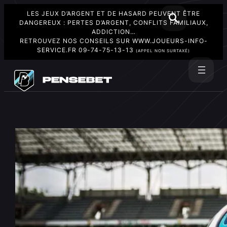
LES JEUX D’ARGENT ET DE HASARD PEUVENT ÊTRE
DANGEREUX : PERTES D’ARGENT, CONFLITS FAMILIAUX,
ADDICTION…
RETROUVEZ NOS CONSEILS SUR
WWW.JOUEURS-INFO-
SERVICE.FR
09-74-75-13-13
(APPEL NON SURTAXÉ)
Aller
au
Rechercher
contenu