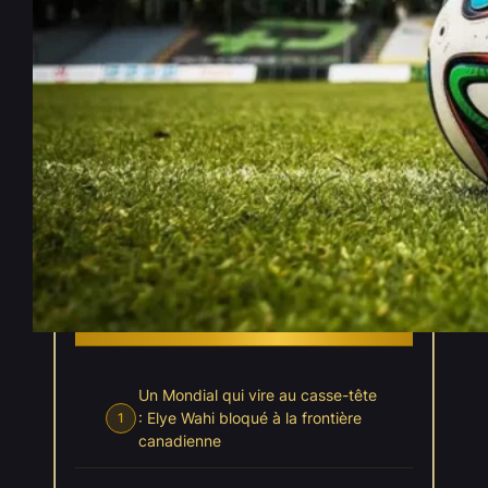
Coupe du Monde 2026 : Elye
Wahi interdit de rentrer sur le
territoire canadien
Juin 18, 2026
—
Julien Ollivier
par
dans
, 
Coupe du Monde 2026
Actualités
INDEX
Cacher l'index
Un Mondial qui vire au casse-tête
: Elye Wahi bloqué à la frontière
1
canadienne