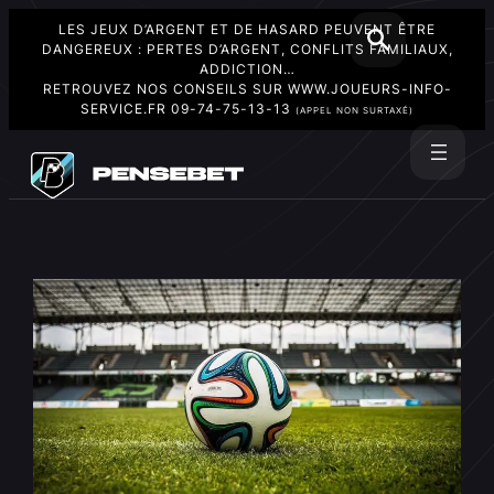
LES JEUX D’ARGENT ET DE HASARD PEUVENT ÊTRE
DANGEREUX : PERTES D’ARGENT, CONFLITS FAMILIAUX,
ADDICTION…
RETROUVEZ NOS CONSEILS SUR
WWW.JOUEURS-INFO-
SERVICE.FR
09-74-75-13-13
(APPEL NON SURTAXÉ)
Aller
au
Rechercher
contenu