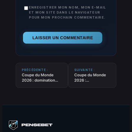
ENREGISTRER MON NOM, MON E-MAIL
ET MON SITE DANS LE NAVIGATEUR
POUR MON PROCHAIN COMMENTAIRE.
PRÉCÉDENTE :
SUIVANTE :
Coupe du Monde
Coupe du Monde
2026 : domination
2026 :
stérile et score de
L’Ouzbékistan frôle
parité, le Portugal
l’exploit pour ses
manque son départ
débuts avant de
face à la RD Congo
céder face à la
Colombie