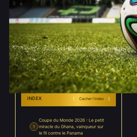
Coupe du Monde 2026 : Le
Ghana s’en sort par miracle
face au Panama pour ses
débuts
Juin 18, 2026
—
Jayann Lebecq
par
dans
, 
Coupe du Monde 2026
Actualités
INDEX
Cacher l'index
Coupe du Monde 2026 : Le petit
miracle du Ghana, vainqueur sur
1
le fil contre le Panama