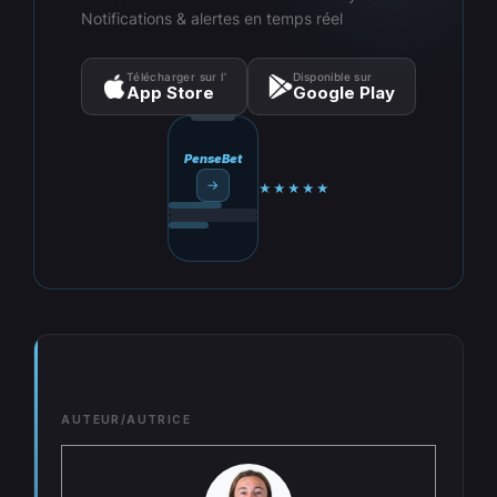
Notifications & alertes en temps réel
Télécharger sur l’
Disponible sur
App Store
Google Play
PenseBet
→
★★★★★
AUTEUR/AUTRICE