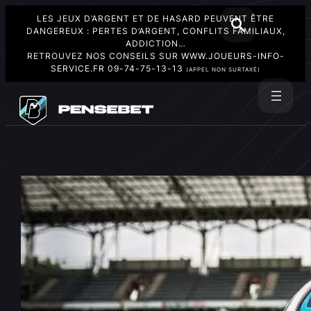
LES JEUX D’ARGENT ET DE HASARD PEUVENT ÊTRE
DANGEREUX : PERTES D’ARGENT, CONFLITS FAMILIAUX,
ADDICTION…
RETROUVEZ NOS CONSEILS SUR
WWW.JOUEURS-INFO-
SERVICE.FR
09-74-75-13-13
(APPEL NON SURTAXÉ)
Aller
au
Rechercher
contenu