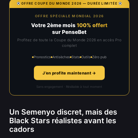
OFFRE COUPE DU MONDE 2026 — DURÉE LIMITÉE
OFFRE SPÉCIALE MONDIAL 2026
Votre 2ème mois
100% offert
sur PenseBet
Profitez de toute la Coupe du Monde 2026 en accès Pro
complet
Pronostics
Antisèches
Stats
Outils
Zéro pub
J’en profite maintenant →
Sans engagement · Résiliable à tout moment
Un Semenyo discret, mais des
Black Stars réalistes avant les
cadors