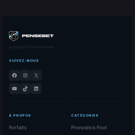
monde, l’Argentine
retour aux sources
est prête pour
pour relancer le club
l’Algérie
Copyright © 2026 PenseBet
SUIVEZ-NOUS
Facebook
Instagram
X
YouTube
TikTok
LinkedIn
À PROPOS
CATÉGORIES
Forfaits
Pronostics Foot