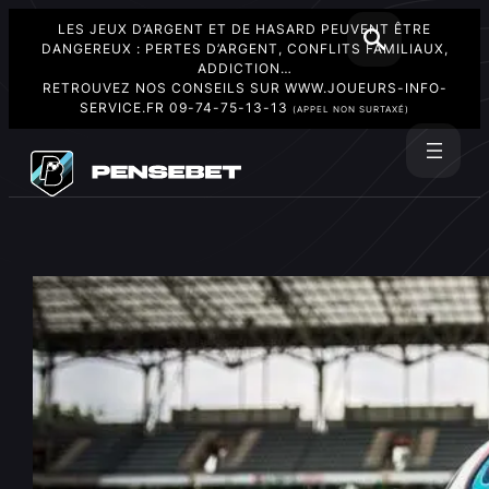
LES JEUX D’ARGENT ET DE HASARD PEUVENT ÊTRE
DANGEREUX : PERTES D’ARGENT, CONFLITS FAMILIAUX,
ADDICTION…
RETROUVEZ NOS CONSEILS SUR
WWW.JOUEURS-INFO-
SERVICE.FR
09-74-75-13-13
(APPEL NON SURTAXÉ)
Aller
au
Rechercher
contenu