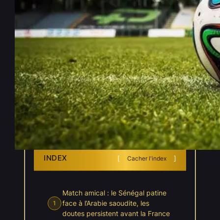
Coupe du monde 2026 : nul et
sans but pour le Sénégal, la
France attend son adversaire
de pied ferme
Juin 10, 2026
—
Jayann Lebecq
par
dans
, 
Coupe du Monde 2026
Actualités
INDEX
Cacher l'index
Match amical : le Sénégal patine
face à l’Arabie saoudite, les
1
doutes persistent avant la France