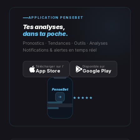
APPLICATION PENSEBET
Tes analyses,
dans ta poche.
Pronostics · Tendances · Outils · Analyses
Notifications & alertes en temps réel
Télécharger sur l’
Disponible sur
App Store
Google Play
PenseBet
→
★★★★★