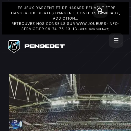
LES JEUX D’ARGENT ET DE HASARD PEUVENT ÊTRE
DANGEREUX : PERTES D’ARGENT, CONFLITS FAMILIAUX,
ADDICTION…
RETROUVEZ NOS CONSEILS SUR
WWW.JOUEURS-INFO-
SERVICE.FR
09-74-75-13-13
(APPEL NON SURTAXÉ)
Aller
au
Rechercher
contenu