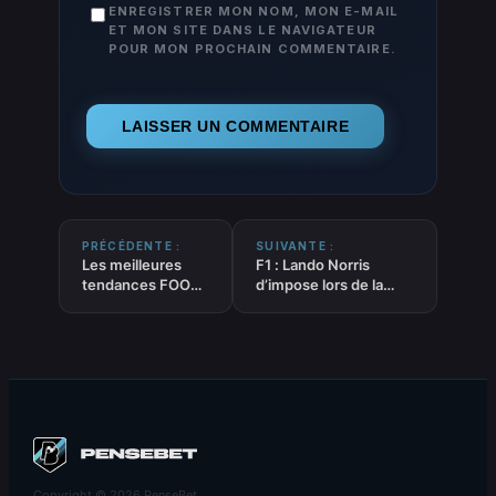
ENREGISTRER MON NOM, MON E-MAIL
ET MON SITE DANS LE NAVIGATEUR
POUR MON PROCHAIN COMMENTAIRE.
PRÉCÉDENTE :
SUIVANTE :
Les meilleures
F1 : Lando Norris
tendances FOOT
d’impose lors de la
‘PLUS de 2.5 buts
deuxième séance
au total’ du 13-06-
d’essais libres du GP
2026
de Barcelone
Copyright © 2026 PenseBet