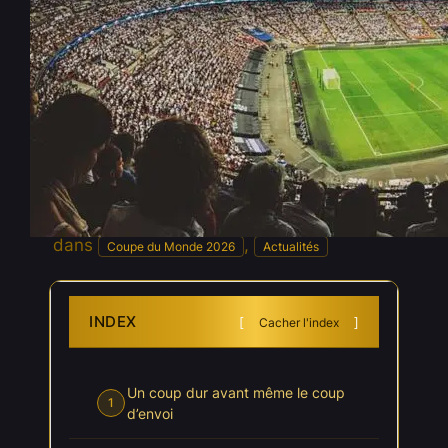
Coupe du monde 2026 :
Thomas Partey bloqué à la
frontière, le Ghana privé de son
maître à jouer
Juin 12, 2026
—
Julien Ollivier
par
dans
, 
Coupe du Monde 2026
Actualités
INDEX
Cacher l'index
Un coup dur avant même le coup
1
d’envoi