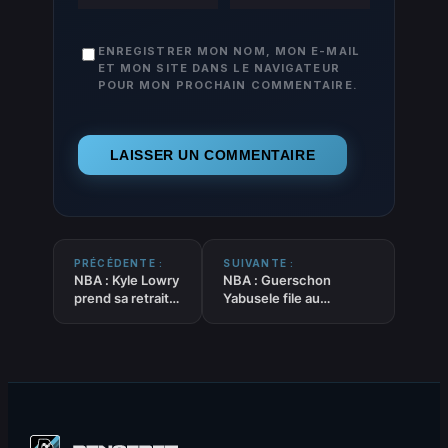
ENREGISTRER MON NOM, MON E-MAIL
ET MON SITE DANS LE NAVIGATEUR
POUR MON PROCHAIN COMMENTAIRE.
PRÉCÉDENTE :
SUIVANTE :
NBA : Kyle Lowry
NBA : Guerschon
prend sa retraite
Yabusele file au
là où il est
Panathinaïkos, l’Ours
devenu une
retrouve son terrain de
légende
chasse