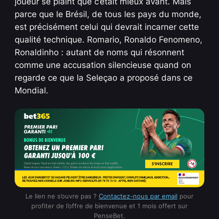
joueur se plaint que c’était mieux avant. Mais
parce que le Brésil, de tous les pays du monde,
est précisément celui qui devrait incarner cette
qualité technique. Romario, Ronaldo Fenomeno,
Ronaldinho : autant de noms qui résonnent
comme une accusation silencieuse quand on
regarde ce que la Seleçao a proposé dans ce
Mondial.
Le lien ne s’ouvre pas ?
Contactez-nous par email
pour
profiter de l’offre de bienvenue et 1 mois offert sur
PenseBet.