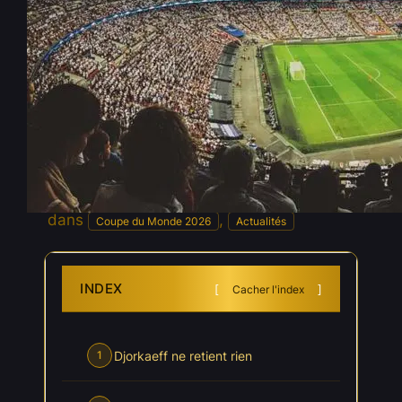
Coupe du Monde 2026 : « Tu
as envie de vomir », Djorkaeff
fracasse le Brésil de la Coupe
du monde
Juil 8, 2026
—
Julien Ollivier
par
dans
, 
Coupe du Monde 2026
Actualités
INDEX
Cacher l'index
Djorkaeff ne retient rien
1