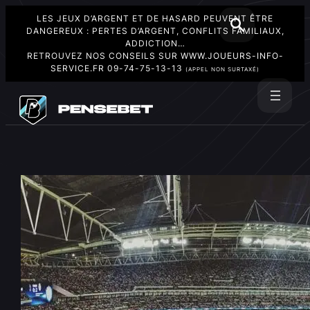
LES JEUX D’ARGENT ET DE HASARD PEUVENT ÊTRE
DANGEREUX : PERTES D’ARGENT, CONFLITS FAMILIAUX,
ADDICTION…
RETROUVEZ NOS CONSEILS SUR
WWW.JOUEURS-INFO-
SERVICE.FR
09-74-75-13-13
(APPEL NON SURTAXÉ)
Aller
au
Rechercher
contenu