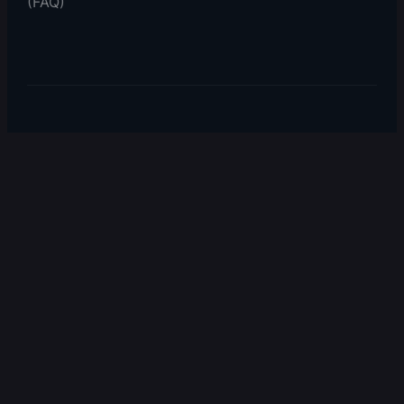
(FAQ)