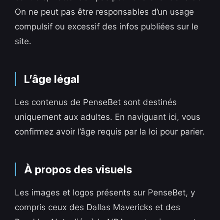
On ne peut pas être responsables d’un usage
compulsif ou excessif des infos publiées sur le
site.
L’âge légal
Les contenus de PenseBet sont destinés
uniquement aux adultes. En naviguant ici, vous
confirmez avoir l’âge requis par la loi pour parier.
À propos des visuels
Les images et logos présents sur PenseBet, y
compris ceux des Dallas Mavericks et des