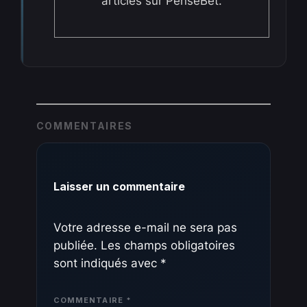
articles sur PenseBet.
COMMENTAIRES
Laisser un commentaire
Votre adresse e-mail ne sera pas
publiée.
Les champs obligatoires
sont indiqués avec
*
COMMENTAIRE
*