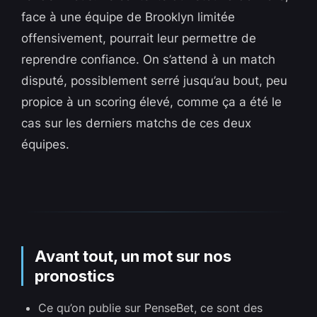
face à une équipe de Brooklyn limitée
offensivement, pourrait leur permettre de
reprendre confiance. On s’attend à un match
disputé, possiblement serré jusqu’au bout, peu
propice à un scoring élevé, comme ça a été le
cas sur les derniers matchs de ces deux
équipes.
Avant tout, un mot sur nos
pronostics
Ce qu’on publie sur PenseBet, ce sont des