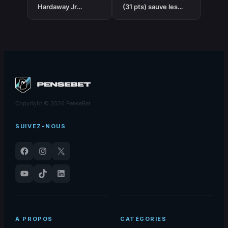
Hardaway Jr
(31 pts) sauve les
(25pts) guide
raptors contre Philly
Denver à la victoire
Copyright © 2026 PenseBet
SUIVEZ-NOUS
Facebook
Instagram
X
YouTube
TikTok
LinkedIn
À PROPOS
CATÉGORIES