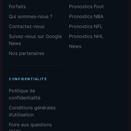
Forfaits
Pronostics Foot
Qui sommes-nous ?
Pronostics NBA
Contactez-nous
Pronostics NFL
Suivez-nous sur Google
Pronostics NHL
News
News
Nos partenaires
CONFIDENTIALITÉ
Politique de
confidentialité
Conditions générales
d’utilisation
Foire aux questions