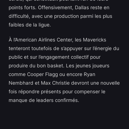
points forts. Offensivement, Dallas reste en
difficulté, avec une production parmi les plus
faibles de la ligue.
À l’American Airlines Center, les Mavericks
tenteront toutefois de s’appuyer sur l’énergie du
public et sur l’engagement collectif pour
produire du bon basket. Les jeunes joueurs
comme Cooper Flagg ou encore Ryan
Nembhard et Max Christie devront une nouvelle
fois répondre présents pour compenser le
manque de leaders confirmés.