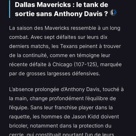
Dallas Mavericks : le tank de
sortie sans Anthony Davis ?
La saison des Mavericks ressemble à un long
combat. Avec sept défaites sur leurs dix
derniers matchs, les Texans peinent à trouver
de la continuité, comme en témoigne leur
récente défaite à Chicago (107-125), marquée
par de grosses largesses défensives.
L’absence prolongée d’Anthony Davis, touché à
la main, change profondément l’équilibre de
l’équipe. Sans leur franchise player dans la
raquette, les hommes de Jason Kidd doivent
bricoler, notamment dans la protection du
cercle, qui constituait pourtant l’un de leurs