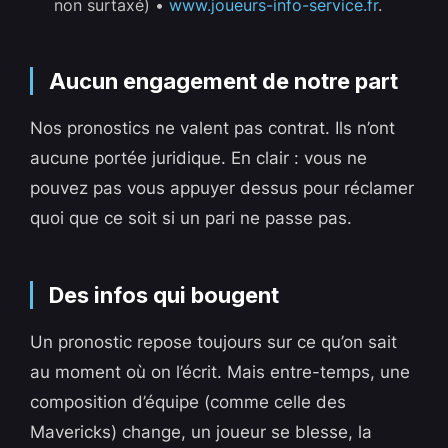
non surtaxé) •
www.joueurs-info-service.fr
.
Aucun engagement de notre part
Nos pronostics ne valent pas contrat. Ils n’ont
aucune portée juridique. En clair : vous ne
pouvez pas vous appuyer dessus pour réclamer
quoi que ce soit si un pari ne passe pas.
Des infos qui bougent
Un pronostic repose toujours sur ce qu’on sait
au moment où on l’écrit. Mais entre-temps, une
composition d’équipe (comme celle des
Mavericks) change, un joueur se blesse, la