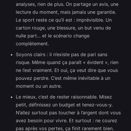
analyses, rien de plus. On partage un avis, une
lecture du moment, mais jamais une garantie.
Le sport reste ce qu’il est : imprévisible. Un
carton rouge, une blessure, un but venu de
nulle part… et le scénario change
complètement.
Soyons clairs : il n’existe pas de pari sans
risque. Même quand ça paraît « évident », rien
ne l’est vraiment. Et oui, ça veut dire que vous
pouvez perdre. C’est même inévitable à un
moment ou un autre.
Le mieux, c’est de rester raisonnable. Misez
petit, définissez un budget et tenez-vous-y.
N’allez surtout pas toucher à l’argent dont vous
avez besoin pour vivre. Et surtout : ne courez
pas après vos pertes, ça finit rarement bien.