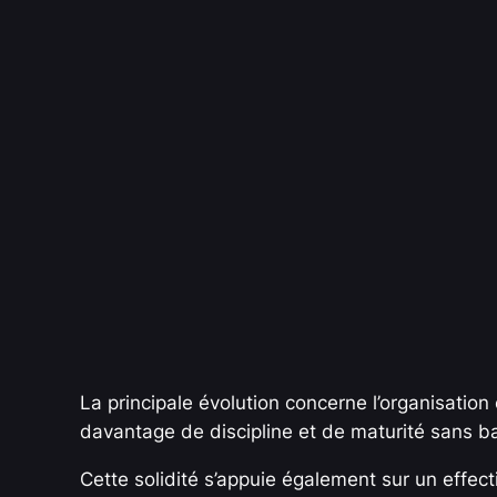
La principale évolution concerne l’organisation
davantage de discipline et de maturité sans ba
Cette solidité s’appuie également sur un effe