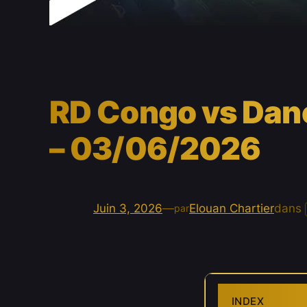
RD Congo vs Dane
– 03/06/2026
Juin 3, 2026
—
Elouan Chartier
dans
par
INDEX