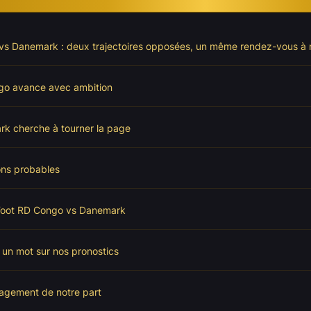
s Danemark : deux trajectoires opposées, un même rendez-vous à
go avance avec ambition
k cherche à tourner la page
ns probables
Foot RD Congo vs Danemark
 un mot sur nos pronostics
agement de notre part