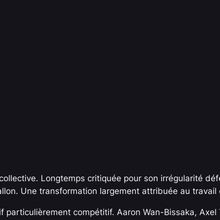
 collective. Longtemps critiquée pour son irrégularité dé
llon. Une transformation largement attribuée au travail 
ctif particulièrement compétitif. Aaron Wan-Bissaka, A