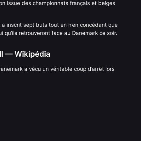
ion issue des championnats français et belges
 a inscrit sept buts tout en n’en concédant que
ui qu’ils retrouveront face au Danemark ce soir.
 Danemark a vécu un véritable coup d’arrêt lors