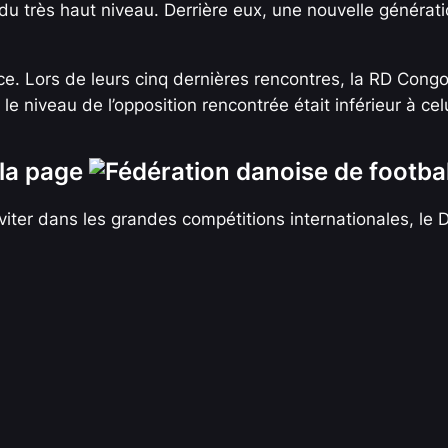
du très haut niveau. Derrière eux, une nouvelle générat
ce. Lors de leurs cinq dernières rencontres, la RD Congo
 niveau de l’opposition rencontrée était inférieur à cel
 la page
inviter dans les grandes compétitions internationales, le