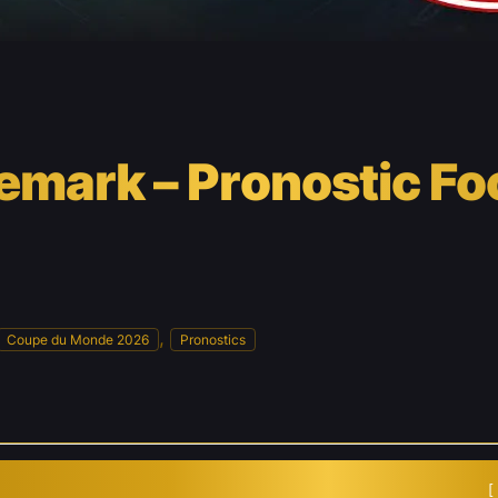
mark – Pronostic Fo
, 
Coupe du Monde 2026
Pronostics