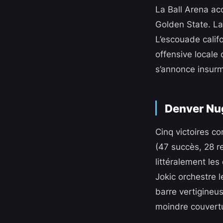
La Ball Arena ac
Golden State. La
L’escouade calif
offensive locale 
s’annonce insur
Denver Nug
Cinq victoires c
(47 succès, 28 re
littéralement les
Jokic orchestre l
barre vertigineu
moindre couvert