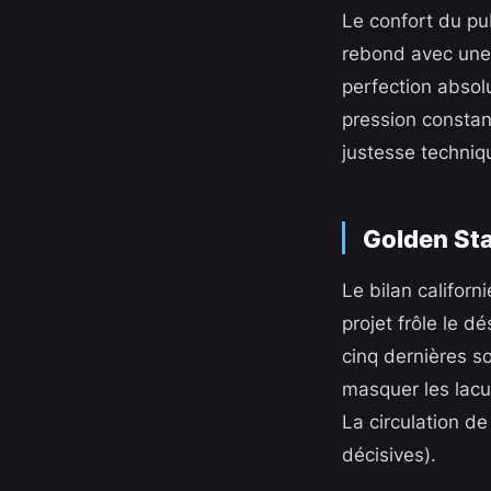
Le confort du pub
rebond avec une a
perfection absolu
pression constan
justesse techniq
Golden Sta
Le bilan californi
projet frôle le d
cinq dernières s
masquer les lacu
La circulation d
décisives).