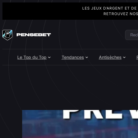
LES JEUX D’ARGENT ET DE
RETROUVEZ NOS
Aller
au
Rech
Search
contenu
Le Top du Top
Tendances
Antisèches