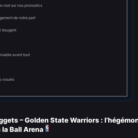
un mot sur nos pronostics
ement de notre part
ui bougent
onsable avant tout
s visuels
gets – Golden State Warriors : l’hégémon
 la Ball Arena