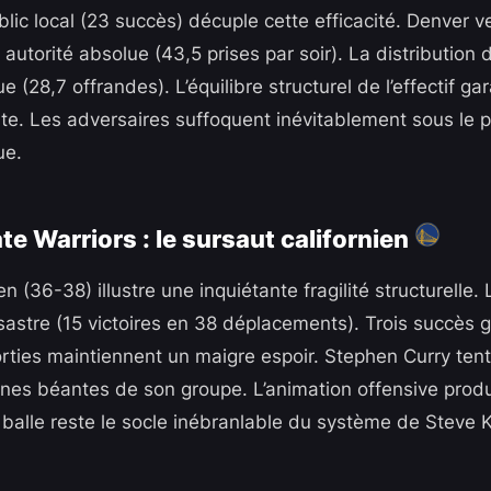
lic local (23 succès) décuple cette efficacité. Denver ver
utorité absolue (43,5 prises par soir). La distribution d
e (28,7 offrandes). L’équilibre structurel de l’effectif ga
te. Les adversaires suffoquent inévitablement sous le p
ue.
te Warriors : le sursaut californien
en (36-38) illustre une inquiétante fragilité structurelle.
ésastre (15 victoires en 38 déplacements). Trois succès 
orties maintiennent un maigre espoir. Stephen Curry te
nes béantes de son groupe. L’animation offensive produi
e balle reste le socle inébranlable du système de Steve 