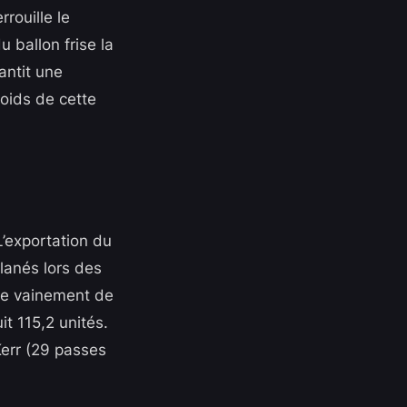
rouille le
u ballon frise la
rantit une
oids de cette
 L’exportation du
glanés lors des
nte vainement de
t 115,2 unités.
Kerr (29 passes