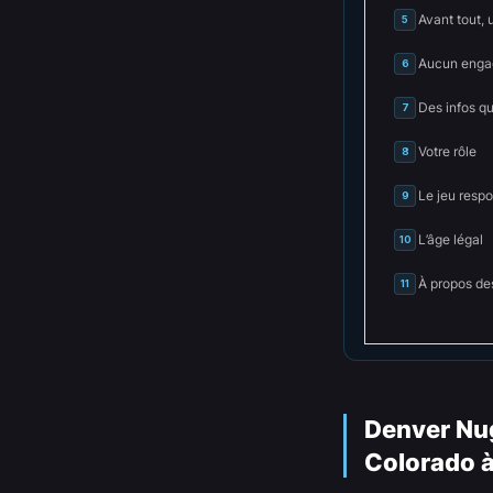
Avant tout, 
5
Aucun engag
6
Des infos q
7
Votre rôle
8
Le jeu resp
9
L’âge légal
10
À propos de
11
Denver Nug
Colorado à