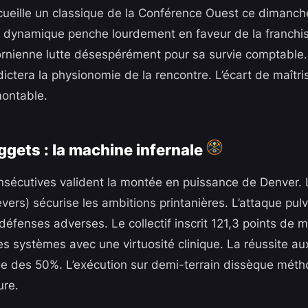
cueille un classique de la Conférence Ouest ce dimanch
 dynamique penche lourdement en faveur de la franchi
ornienne lutte désespérément pour sa survie comptable.
dictera la physionomie de la rencontre. L’écart de maîtris
montable.
gets : la machine infernale
onsécutives valident la montée en puissance de Denver. 
vers) sécurise les ambitions printanières. L’attaque pulv
 défenses adverses. Le collectif inscrit 121,3 points de
es systèmes avec une virtuosité clinique. La réussite aux 
se des 50%. L’exécution sur demi-terrain dissèque mét
ure.