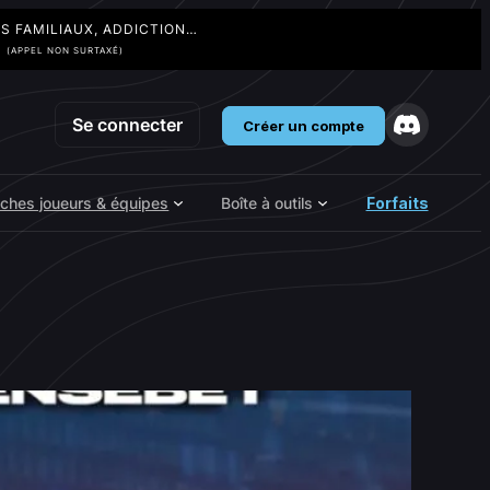
TS FAMILIAUX, ADDICTION…
3
(APPEL NON SURTAXÉ)
Se connecter
Créer un compte
iches joueurs & équipes
Boîte à outils
Forfaits