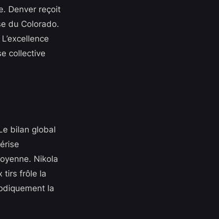
e. Denver reçoit
se du Colorado.
 L’excellence
e collective
Le bilan global
érise
 moyenne. Nikola
tirs frôle la
hodiquement la