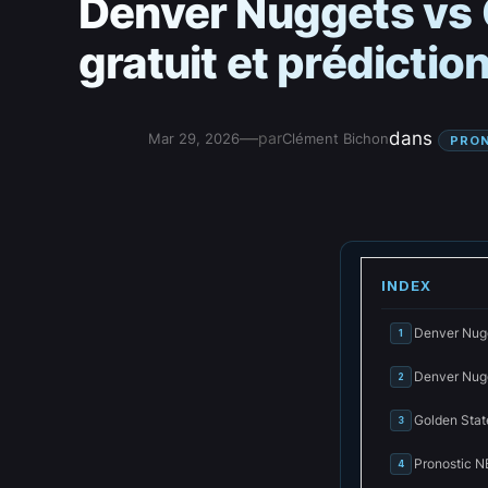
Denver Nuggets vs 
gratuit et prédicti
—
dans
par
Mar 29, 2026
Clément Bichon
PRON
INDEX
Denver Nugg
1
Denver Nugg
2
Golden State
3
Pronostic N
4