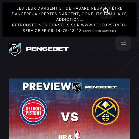
LES JEUX D’ARGENT ET DE HASARD PEUVENT ÊTRE
DANGEREUX : PERTES D’ARGENT, CONFLITS FAMILIAUX,
ADDICTION…
RETROUVEZ NOS CONSEILS SUR
WWW.JOUEURS-INFO-
SERVICE.FR
09-74-75-13-13
(APPEL NON SURTAXÉ)
Aller
au
Rechercher
contenu