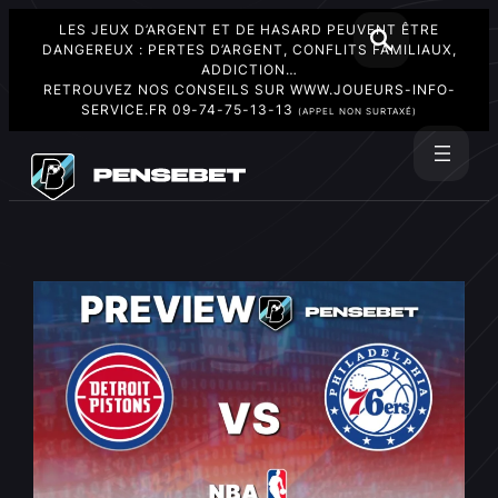
LES JEUX D’ARGENT ET DE HASARD PEUVENT ÊTRE
DANGEREUX : PERTES D’ARGENT, CONFLITS FAMILIAUX,
ADDICTION…
RETROUVEZ NOS CONSEILS SUR
WWW.JOUEURS-INFO-
SERVICE.FR
09-74-75-13-13
(APPEL NON SURTAXÉ)
Aller
au
Rechercher
contenu