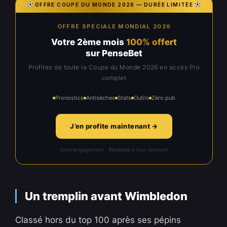
OFFRE COUPE DU MONDE 2026 — DURÉE LIMITÉE
OFFRE SPÉCIALE MONDIAL 2026
Votre 2ème mois
100% offert
sur PenseBet
Profitez de toute la Coupe du Monde 2026 en accès Pro
complet
Pronostics
Antisèches
Stats
Outils
Zéro pub
J’en profite maintenant →
Sans engagement · Résiliable à tout moment
Un tremplin avant Wimbledon
Classé hors du top 100 après ses pépins