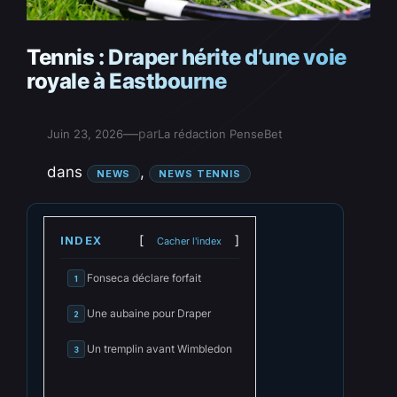
Tennis : Draper hérite d’une voie
royale à Eastbourne
—
par
Juin 23, 2026
La rédaction PenseBet
dans
, 
NEWS
NEWS TENNIS
INDEX
Cacher l'index
Fonseca déclare forfait
1
Une aubaine pour Draper
2
Un tremplin avant Wimbledon
3