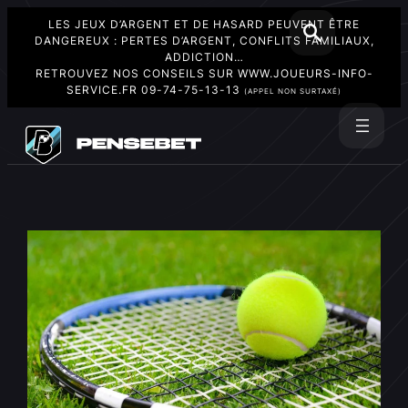
LES JEUX D’ARGENT ET DE HASARD PEUVENT ÊTRE
DANGEREUX : PERTES D’ARGENT, CONFLITS FAMILIAUX,
ADDICTION…
RETROUVEZ NOS CONSEILS SUR
WWW.JOUEURS-INFO-
SERVICE.FR
09-74-75-13-13
(APPEL NON SURTAXÉ)
Aller
au
Rechercher
contenu