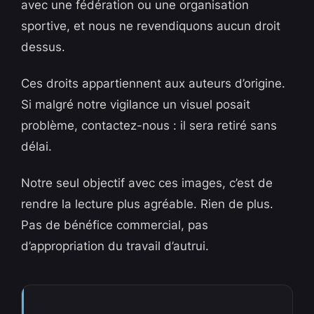
avec une fédération ou une organisation
sportive, et nous ne revendiquons aucun droit
dessus.
Ces droits appartiennent aux auteurs d’origine.
Si malgré notre vigilance un visuel posait
problème, contactez-nous : il sera retiré sans
délai.
Notre seul objectif avec ces images, c’est de
rendre la lecture plus agréable. Rien de plus.
Pas de bénéfice commercial, pas
d’appropriation du travail d’autrui.