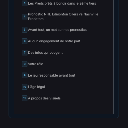
Les Preds prêts à bondir dans le 2ème tiers
3
Pronostic NHL Edmonton Oilers vs Nashville
4
Predators
Avant tout, un mot sur nos pronostics
5
Aucun engagement de notre part
6
Des infos qui bougent
7
Votre rôle
8
Le jeu responsable avant tout
9
L’âge légal
10
À propos des visuels
11