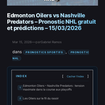
Edmonton Oilers vs Nashville
Predators – Pronostic NHL gratuit
et prédictions – 15/03/2026
—
par
Mar 15, 2026
Gabriel Ramos
dans
, 
PRONOSTICS SPORTIFS
PRONOSTIC
NHL
INDEX
Cacher l'index
Edmonton Oilers – Nashville Predators : tension
1
maximale dans la course aux playoffs
Les Oilers sur le fil du rasoir
2