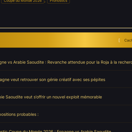
s
, 
Coupe du Monde 2026
Pronostics
Cach
ne vs Arabie Saoudite : Revanche attendue pour la Roja à la recherc
agne veut retrouver son génie créatif avec ses pépites
bie Saoudite veut s’offrir un nouvel exploit mémorable
sitions probables :
ostic Coupe du Monde 2026 : Espagne vs Arabie Saoudite