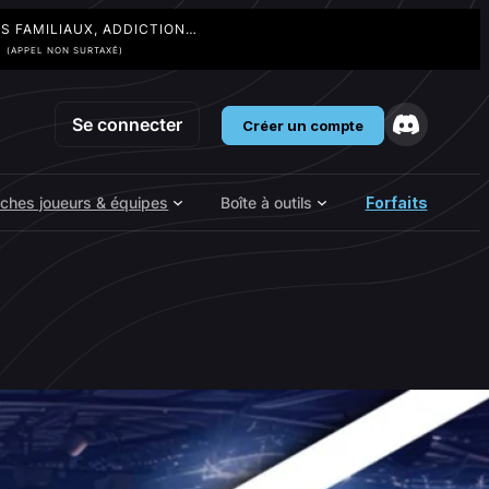
TS FAMILIAUX, ADDICTION…
3
(APPEL NON SURTAXÉ)
Se connecter
Créer un compte
iches joueurs & équipes
Boîte à outils
Forfaits