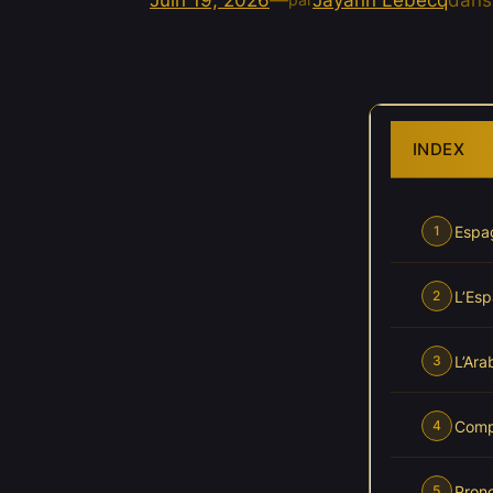
Juin 19, 2026
—
Jayann Lebecq
dan
INDEX
Espag
1
L’Esp
2
L’Ara
3
Compo
4
Pron
5