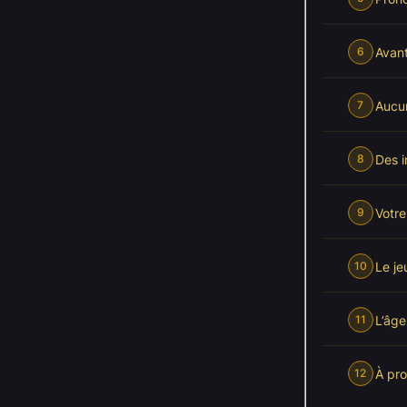
Avant
6
Aucu
7
Des i
8
Votre
9
Le je
10
L’âge
11
À pro
12