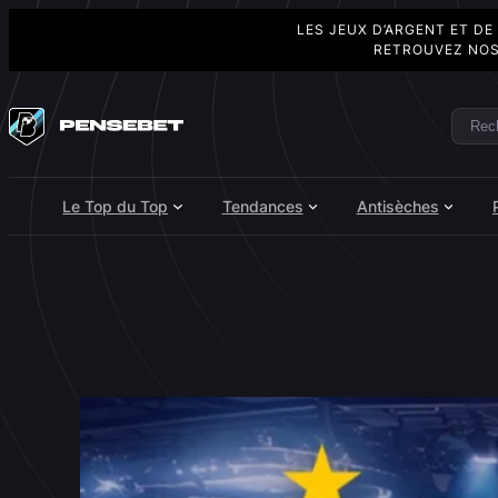
LES JEUX D’ARGENT ET DE
RETROUVEZ NOS
Aller
au
Rech
Search
contenu
Le Top du Top
Tendances
Antisèches