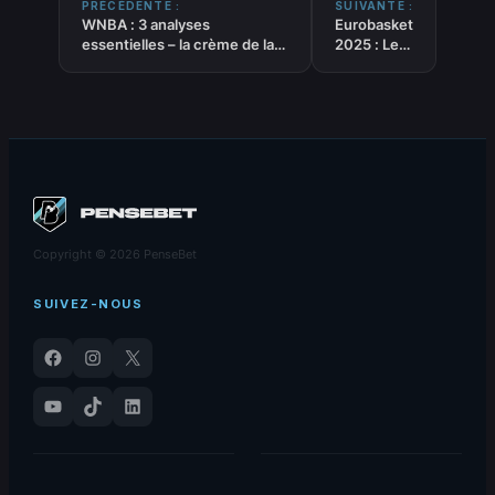
PRÉCÉDENTE :
SUIVANTE :
WNBA : 3 analyses
Eurobasket
essentielles – la crème de la
2025 : Les
crème de l’algo PenseBet –
retours du
02/09/2025
Day 7
Copyright © 2026 PenseBet
SUIVEZ-NOUS
Facebook
Instagram
X
YouTube
TikTok
LinkedIn