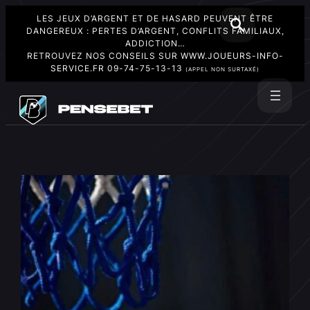
LES JEUX D’ARGENT ET DE HASARD PEUVENT ÊTRE
DANGEREUX : PERTES D’ARGENT, CONFLITS FAMILIAUX,
ADDICTION…
RETROUVEZ NOS CONSEILS SUR
WWW.JOUEURS-INFO-
SERVICE.FR
09-74-75-13-13
(APPEL NON SURTAXÉ)
Aller
au
Rechercher
contenu