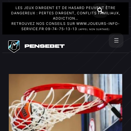
LES JEUX D’ARGENT ET DE HASARD PEUVENT ÊTRE
DANGEREUX : PERTES D’ARGENT, CONFLITS FAMILIAUX,
ADDICTION…
RETROUVEZ NOS CONSEILS SUR
WWW.JOUEURS-INFO-
SERVICE.FR
09-74-75-13-13
(APPEL NON SURTAXÉ)
Aller
au
Rechercher
contenu