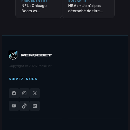
PRÉCÉDENTE :
SUIVANTE :
NFL : Chicago
NBA : « Je n’ai pas
Bears vs
décroché de titre
Minnesota Vikings
NBA, mais je sais
– Pronostic Gratuit
l’impact que j’ai eu sur
et prédictions –
le jeu », Carmelo
08/09/2025
Anthony
Copyright © 2026 PenseBet
SUIVEZ-NOUS
Facebook
Instagram
X
YouTube
TikTok
LinkedIn