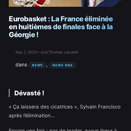
Eurobasket : La France éliminée
en huitièmes de finales face à la
Géorgie !
—
par
Sep 7, 2025
Thomas Lancelin
dans
, 
NEWS
NEWS NBA
Dévasté !
« Ça laissera des cicatrices », Sylvain Francisco
après l’élimination…
Encore une fois : pas de leader, aucun tireur à