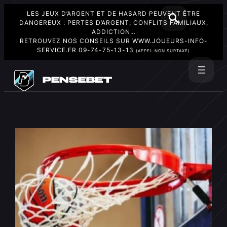
LES JEUX D’ARGENT ET DE HASARD PEUVENT ÊTRE
DANGEREUX : PERTES D’ARGENT, CONFLITS FAMILIAUX,
ADDICTION…
RETROUVEZ NOS CONSEILS SUR
WWW.JOUEURS-INFO-
SERVICE.FR
09-74-75-13-13
(APPEL NON SURTAXÉ)
Aller
au
Rechercher
contenu