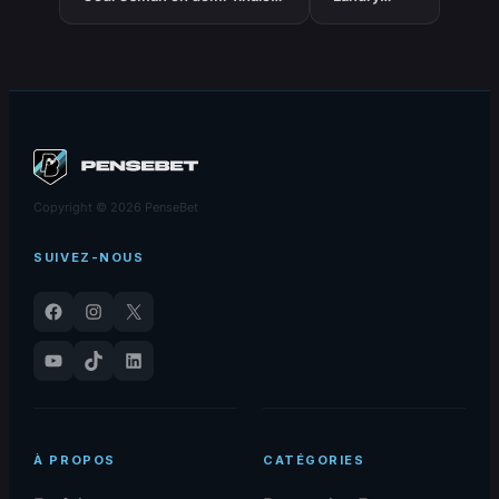
contre la Grèce est en
Shamet
suspens
débarque
aux Knicks
Copyright © 2026 PenseBet
SUIVEZ-NOUS
Facebook
Instagram
X
YouTube
TikTok
LinkedIn
À PROPOS
CATÉGORIES