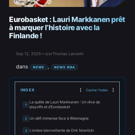
Eurobasket : Lauri Markkanen prêt
à marquer l’histoire avec la
Finlande !
—
par
Sep 12, 2025
Thomas Lancelin
dans
, 
NEWS
NEWS NBA
INDEX
Cacher l'index
La quête de Lauri Markkanen : Un rêve de
1
playoffs et d’Eurobasket
Un défi immense face à l’Allemagne
2
L’ombre bienveillante de Dirk Nowitzki
3