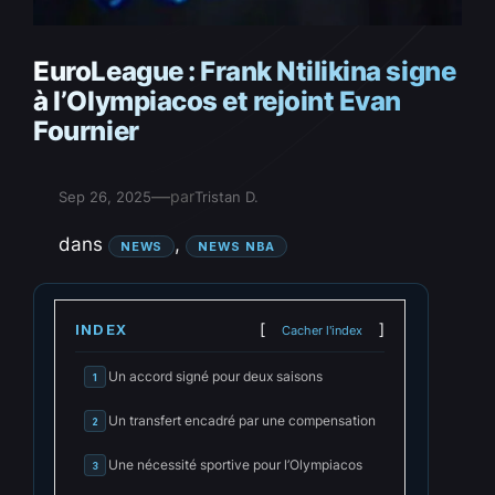
EuroLeague : Frank Ntilikina signe
à l’Olympiacos et rejoint Evan
Fournier
—
par
Sep 26, 2025
Tristan D.
dans
, 
NEWS
NEWS NBA
INDEX
Cacher l'index
Un accord signé pour deux saisons
1
Un transfert encadré par une compensation
2
Une nécessité sportive pour l’Olympiacos
3