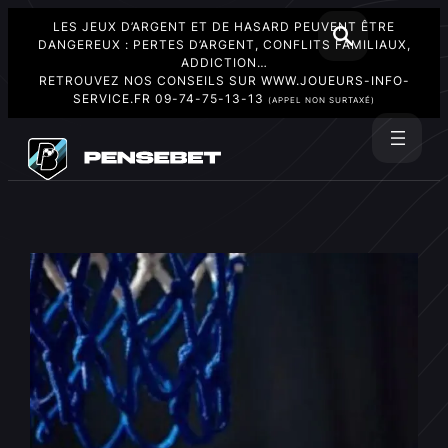
LES JEUX D’ARGENT ET DE HASARD PEUVENT ÊTRE
DANGEREUX : PERTES D’ARGENT, CONFLITS FAMILIAUX,
ADDICTION…
RETROUVEZ NOS CONSEILS SUR
WWW.JOUEURS-INFO-
SERVICE.FR
09-74-75-13-13
(APPEL NON SURTAXÉ)
Aller
au
Rechercher
contenu