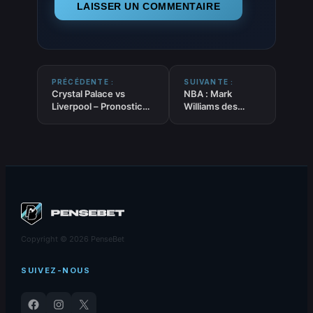
PRÉCÉDENTE :
SUIVANTE :
Crystal Palace vs
NBA : Mark
Liverpool – Pronostic
Williams des
Gratuit et prédictions –
Suns prêt à faire
Premier League –
regretter aux
27/09/2025
Hornets leur
trade
Copyright © 2026 PenseBet
SUIVEZ-NOUS
Facebook
Instagram
X