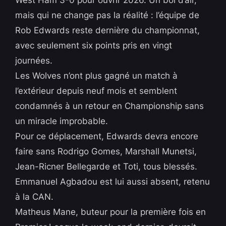
West Ham 3-0 pour ouvrir 2026. Un bol d’air,
mais qui ne change pas la réalité : l’équipe de
Rob Edwards reste dernière du championnat,
avec seulement six points pris en vingt
journées.
Les Wolves n’ont plus gagné un match à
l’extérieur depuis neuf mois et semblent
condamnés à un retour en Championship sans
un miracle improbable.
Pour ce déplacement, Edwards devra encore
faire sans Rodrigo Gomes, Marshall Munetsi,
Jean-Ricner Bellegarde et Toti, tous blessés.
Emmanuel Agbadou est lui aussi absent, retenu
à la CAN.
Matheus Mane, buteur pour la première fois en