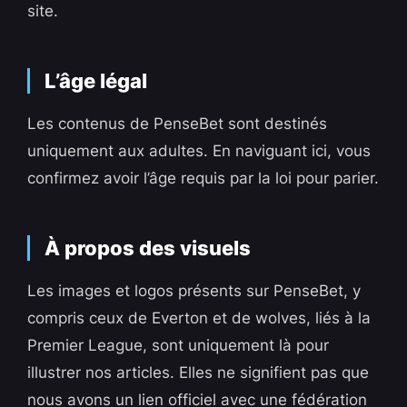
site.
L’âge légal
Les contenus de PenseBet sont destinés
uniquement aux adultes. En naviguant ici, vous
confirmez avoir l’âge requis par la loi pour parier.
À propos des visuels
Les images et logos présents sur PenseBet, y
compris ceux de Everton et de wolves, liés à la
Premier League, sont uniquement là pour
illustrer nos articles. Elles ne signifient pas que
nous avons un lien officiel avec une fédération