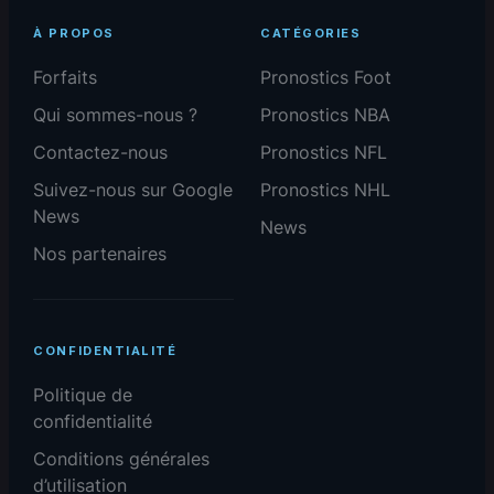
À PROPOS
CATÉGORIES
Forfaits
Pronostics Foot
Qui sommes-nous ?
Pronostics NBA
Contactez-nous
Pronostics NFL
Suivez-nous sur Google
Pronostics NHL
News
News
Nos partenaires
CONFIDENTIALITÉ
Politique de
confidentialité
Conditions générales
d’utilisation