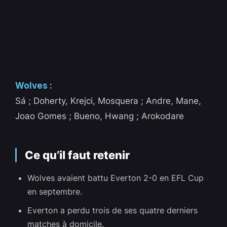
Wolves :
Sá ; Doherty, Krejci, Mosquera ; Andre, Mane,
Joao Gomes ; Bueno, Hwang ; Arokodare
Ce qu’il faut retenir
Wolves avaient battu Everton 2-0 en EFL Cup
en septembre.
Everton a perdu trois de ses quatre derniers
matches à domicile.