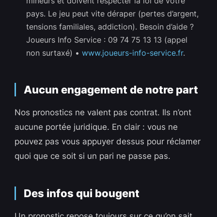
mineurs et doivent respecter la loi de votre
pays. Le jeu peut vite déraper (pertes d’argent,
tensions familiales, addiction). Besoin d’aide ?
Joueurs Info Service : 09 74 75 13 13 (appel
non surtaxé) •
www.joueurs-info-service.fr
.
Aucun engagement de notre part
Nos pronostics ne valent pas contrat. Ils n’ont
aucune portée juridique. En clair : vous ne
pouvez pas vous appuyer dessus pour réclamer
quoi que ce soit si un pari ne passe pas.
Des infos qui bougent
Un pronostic repose toujours sur ce qu’on sait