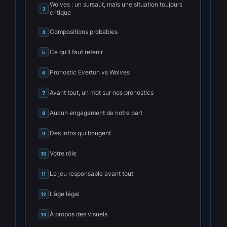
Wolves : un sursaut, mais une situation toujours
3
critique
Compositions probables
4
Ce qu’il faut retenir
5
Pronostic Everton vs Wolves
6
Avant tout, un mot sur nos pronostics
7
Aucun engagement de notre part
8
Des infos qui bougent
9
Votre rôle
10
Le jeu responsable avant tout
11
L’âge légal
12
À propos des visuels
13