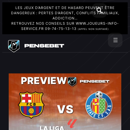
LES JEUX D’ARGENT ET DE HASARD PEUVENT ÊTRE
DANGEREUX : PERTES D’ARGENT, CONFLITS FAMILIAUX,
ADDICTION…
RETROUVEZ NOS CONSEILS SUR
WWW.JOUEURS-INFO-
SERVICE.FR
09-74-75-13-13
(APPEL NON SURTAXÉ)
Aller
au
Rechercher
contenu