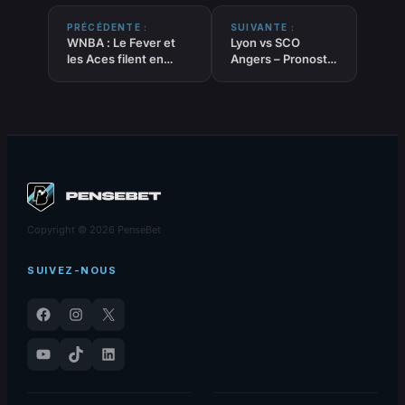
PRÉCÉDENTE :
SUIVANTE :
WNBA : Le Fever et
Lyon vs SCO
les Aces filent en
Angers – Pronostic
demi tandis que
Gratuit et
Seattle et Atlanta
prédictions – Ligue
s’effondrent
1 – 19/09/25
Copyright © 2026 PenseBet
SUIVEZ-NOUS
Facebook
Instagram
X
YouTube
TikTok
LinkedIn