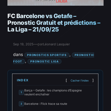
FC Barcelone vs Getafe –
Pronostic Gratuit et prédictions –
La Liga – 21/09/25
—
par
Sep 19, 2025
Léonard Lasquier
dans
, 
PRONOSTICS SPORTIFS
PRONOSTIC
, 
FOOT
PRONOSTIC LIGA
INDEX
Cacher l'index
Barça – Getafe : les champions d’Espagne
1
veulent enchaîner
Barcelone : Flick trace sa route
2