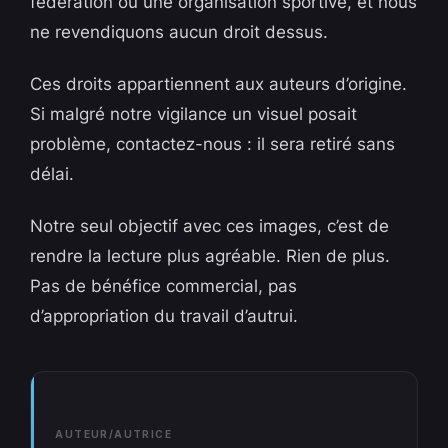
fédération ou une organisation sportive, et nous
ne revendiquons aucun droit dessus.
Ces droits appartiennent aux auteurs d’origine.
Si malgré notre vigilance un visuel posait
problème, contactez-nous : il sera retiré sans
délai.
Notre seul objectif avec ces images, c’est de
rendre la lecture plus agréable. Rien de plus.
Pas de bénéfice commercial, pas
d’appropriation du travail d’autrui.
AUTEUR/AUTRICE