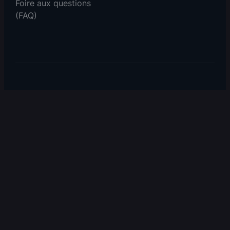
Foire aux questions
(FAQ)