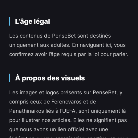
L’âge légal
Les contenus de PenseBet sont destinés
uniquement aux adultes. En naviguant ici, vous
confirmez avoir l’âge requis par la loi pour parier.
À propos des visuels
Les images et logos présents sur PenseBet, y
compris ceux de Ferencvaros et de
Panathinaikos liés à l’UEFA, sont uniquement là
pour illustrer nos articles. Elles ne signifient pas
que nous avons un lien officiel avec une