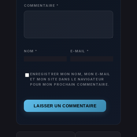
COMMENTAIRE
*
NOM
*
E-MAIL
*
ENREGISTRER MON NOM, MON E-MAIL
ET MON SITE DANS LE NAVIGATEUR
POUR MON PROCHAIN COMMENTAIRE.