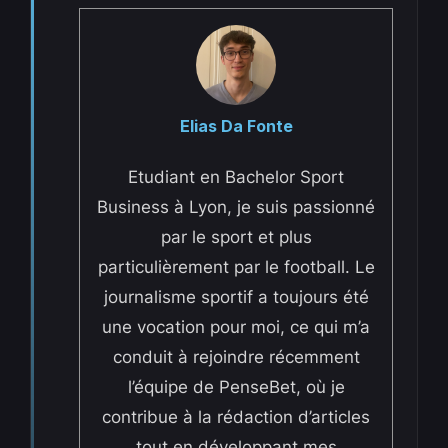
Elias Da Fonte
Etudiant en Bachelor Sport
Business à Lyon, je suis passionné
par le sport et plus
particulièrement par le football. Le
journalisme sportif a toujours été
une vocation pour moi, ce qui m’a
conduit à rejoindre récemment
l’équipe de PenseBet, où je
contribue à la rédaction d’articles
tout en développant mes