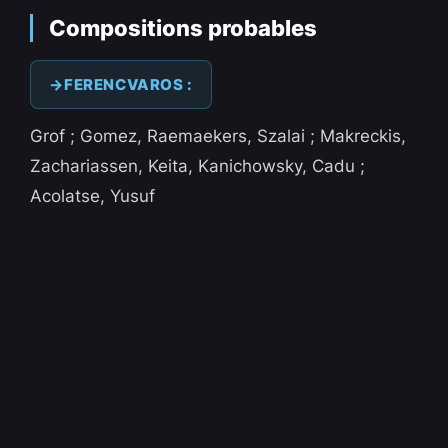
Compositions probables
FERENCVAROS :
Grof ; Gomez, Raemaekers, Szalai ; Makreckis,
Zachariassen, Keita, Kanichowsky, Cadu ;
Acolatse, Yusuf