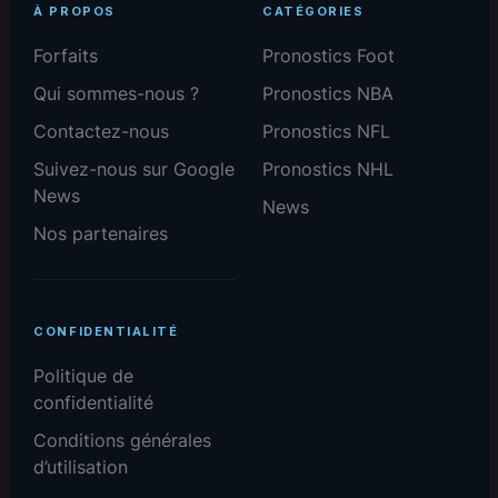
À PROPOS
CATÉGORIES
Forfaits
Pronostics Foot
Qui sommes-nous ?
Pronostics NBA
Contactez-nous
Pronostics NFL
Suivez-nous sur Google
Pronostics NHL
News
News
Nos partenaires
CONFIDENTIALITÉ
Politique de
confidentialité
Conditions générales
d’utilisation