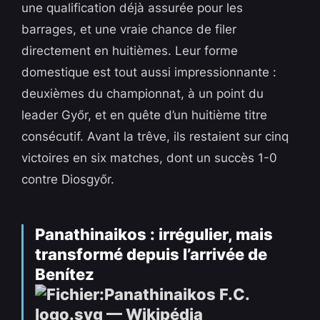
une qualification déjà assurée pour les
barrages, et une vraie chance de filer
directement en huitièmes. Leur forme
domestique est tout aussi impressionnante :
deuxièmes du championnat, à un point du
leader Győr, et en quête d’un huitième titre
consécutif. Avant la trêve, ils restaient sur cinq
victoires en six matches, dont un succès 1-0
contre Diosgyőr.
Panathinaikos : irrégulier, mais
transformé depuis l’arrivée de
Benítez