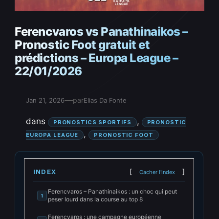
Ferencvaros vs Panathinaikos –
Pronostic Foot gratuit et
prédictions – Europa League –
22/01/2026
—
par
Jan 21, 2026
Elias Da Fonte
dans
, 
PRONOSTICS SPORTIFS
PRONOSTIC
, 
EUROPA LEAGUE
PRONOSTIC FOOT
INDEX
Cacher l'index
Ferencvaros – Panathinaikos : un choc qui peut
1
peser lourd dans la course au top 8
Ferencvaros : une campagne européenne