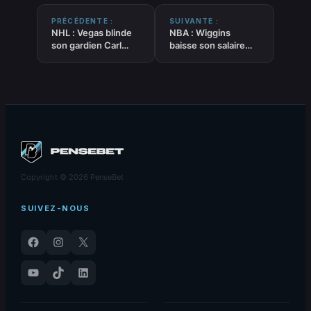
PRÉCÉDENTE :
SUIVANTE :
NHL : Vegas blinde
NBA : Wiggins
son gardien Carl
baisse son salaire
Lindbom
pour Giannis
Copyright © 2026 PenseBet
SUIVEZ-NOUS
Facebook
Instagram
X
YouTube
TikTok
LinkedIn