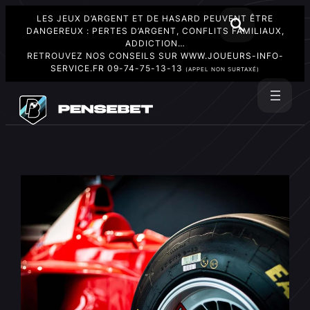
LES JEUX D’ARGENT ET DE HASARD PEUVENT ÊTRE
DANGEREUX : PERTES D’ARGENT, CONFLITS FAMILIAUX,
ADDICTION…
RETROUVEZ NOS CONSEILS SUR
WWW.JOUEURS-INFO-
SERVICE.FR
09-74-75-13-13
(APPEL NON SURTAXÉ)
Aller
au
Rechercher
contenu