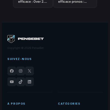
efficace : Over 2.5
efficace pronos :
buts – Stat’ sur la
Under 2.5 buts – Stat
saison –
sur la saison –
09/05/2025
11/05/2025
Copyright © 2026 PenseBet
SUIVEZ-NOUS
Facebook
Instagram
X
YouTube
TikTok
LinkedIn
À PROPOS
CATÉGORIES