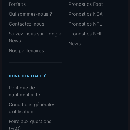
Forfaits
Pronostics Foot
Qui sommes-nous ?
Pronostics NBA
Contactez-nous
Pronostics NFL
Suivez-nous sur Google
Pronostics NHL
News
News
Nos partenaires
CONFIDENTIALITÉ
Politique de
confidentialité
Conditions générales
d’utilisation
Foire aux questions
(FAQ)