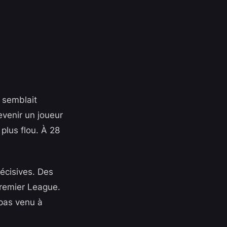
e semblait
evenir un joueur
plus flou. À 28
écisives. Des
 Premier League.
 pas venu à