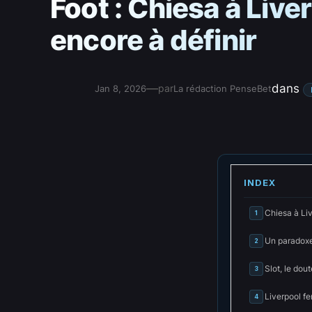
Foot : Chiesa à Live
encore à définir
—
dans
par
Jan 8, 2026
La rédaction PenseBet
INDEX
Chiesa à Live
1
Un paradoxe 
2
Slot, le dou
3
Liverpool fe
4