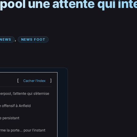
rpool une attente qui int
, 
NEWS
NEWS FOOT
Cacher l'index
rpool, l’attente qui s’éternise
offensif à Anfield
te persistant
rme la porte… pour l’instant