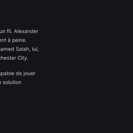
un fil. Alexander
ent à peine.
hamed Salah, lui,
hester City.
apable de jouer
e solution