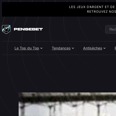
LES JEUX D’ARGENT ET DE
RETROUVEZ NOS
Aller
au
Rech
Search
contenu
Le Top du Top
Tendances
Antisèches