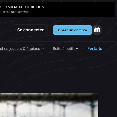
TS FAMILIAUX, ADDICTION…
3
(APPEL NON SURTAXÉ)
Se connecter
Créer un compte
iches joueurs & équipes
Boîte à outils
Forfaits