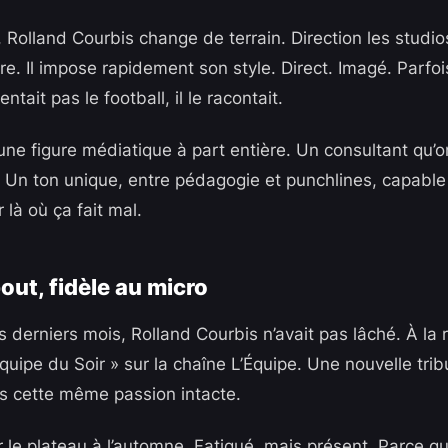
, Rolland Courbis change de terrain. Direction les studi
bre. Il impose rapidement son style. Direct. Imagé. Parfo
ntait pas le football, il le racontait.
une figure médiatique à part entière. Un consultant qu’o
 Un ton unique, entre pédagogie et punchlines, capable 
là où ça fait mal.
out, fidèle au micro
 derniers mois, Rolland Courbis n’avait pas lâché. À la r
’Équipe du Soir » sur la chaîne L’Équipe. Une nouvelle tr
urs cette même passion intacte.
ur le plateau à l’automne. Fatigué, mais présent. Parce qu