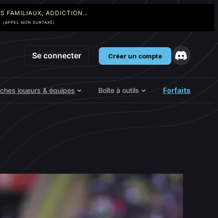
TS FAMILIAUX, ADDICTION…
3
(APPEL NON SURTAXÉ)
Se connecter
Créer un compte
iches joueurs & équipes
Boîte à outils
Forfaits