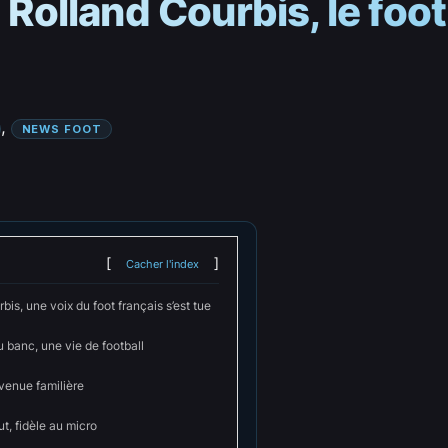
e Rolland Courbis, le foo
, 
NEWS FOOT
Cacher l'index
bis, une voix du foot français s’est tue
u banc, une vie de football
venue familière
t, fidèle au micro