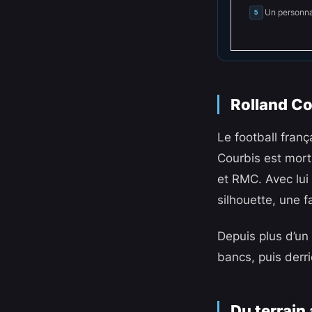
Un personna
5
Rolland Co
Le football fran
Courbis est mort
et RMC. Avec lui 
silhouette, une f
Depuis plus d’un 
bancs, puis derri
Du terrain 