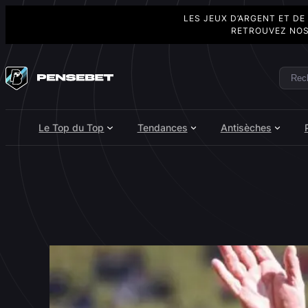
LES JEUX D’ARGENT ET DE
RETROUVEZ NOS
Aller
au
Rech
Search
contenu
Le Top du Top
Tendances
Antisèches