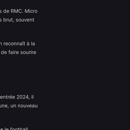
os de RMC. Micro
is brut, souvent
n reconnaît à la
de faire sourire
entrée 2024, il
ibune, un nouveau
e le football,