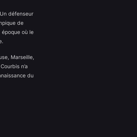
. Un défenseur
ympique de
e époque où le
e.
se, Marseille,
 Courbis n’a
onnaissance du