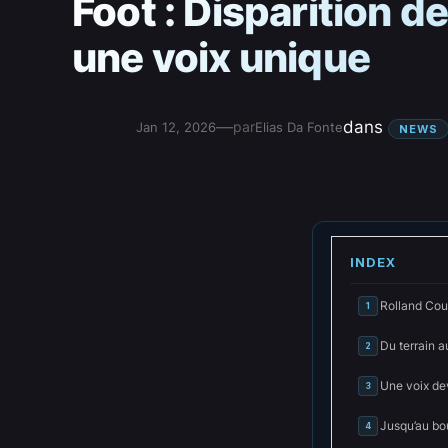
Foot : Disparition d
une voix unique
—
dans
par
Jan 12, 2026
Elias Da Fonte
NEWS
INDEX
Rolland Cour
1
Du terrain a
2
Une voix de
3
Jusqu’au bou
4