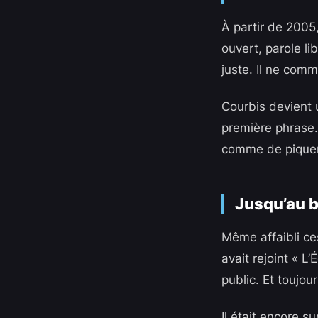
À partir de 2005
ouvert, parole li
juste. Il ne comme
Courbis devient 
première phrase.
comme de piquer 
Jusqu’au b
Même affaibli ces
avait rejoint « L
public. Et toujo
Il était encore s