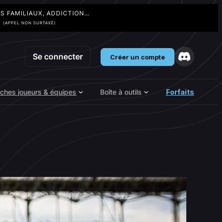
TS FAMILIAUX, ADDICTION…
3
(APPEL NON SURTAXÉ)
Se connecter
Créer un compte
iches joueurs & équipes
Boîte à outils
Forfaits