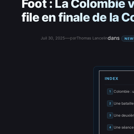
Foot : La Colombie v
file en finale de la 
—
dans
par
Juil 30, 2025
Thomas Lancelin
NEW
INDEX
Colombie : u
1
Une bataille
2
Une deuxièm
3
Une séance 
4