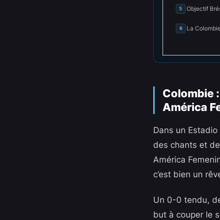
Objectif Brés
5
La Colombie
6
Colombie : 
América F
Dans un Estadio 
des chants et de
América Femenina
c’est bien un rêv
Un 0-0 tendu, d
but à couper le 