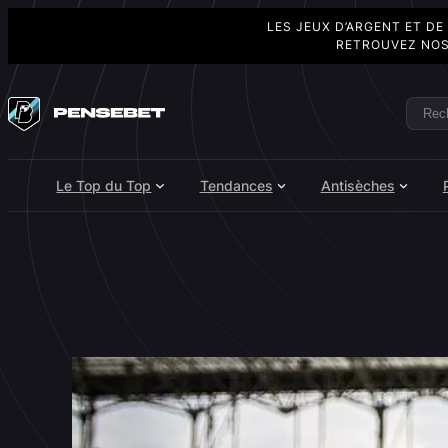
LES JEUX D’ARGENT ET DE
RETROUVEZ NOS
Aller
au
Rech
Search
contenu
Le Top du Top
Tendances
Antisèches