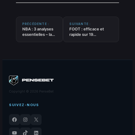
PRÉCÉDENTE :
SUIVANTE :
NBA : 3 analyses
FOOT : efficace et
essentielles – la
rapide sur 19
crème de la
tendances « Nul ou
crème de l’algo
Victoire » avant les
PenseBet –
matchs du 01 au 03
28/02/2025
mars 2025
Copyright © 2026 PenseBet
SUIVEZ-NOUS
Facebook
Instagram
X
YouTube
TikTok
LinkedIn