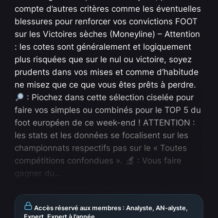
compte d’autres critères comme les éventuelles
blessures pour renforcer vos convictions FOOT
sur les Victoires sèches (Moneyline) – Attention
: les cotes sont généralement et logiquement
plus risquées que sur le nul ou victoire, soyez
prudents dans vos mises et comme d’habitude
ne misez que ce que vous êtes prêts à perdre.
: Piochez dans cette sélection ciselée pour
faire vos simples ou combinés pour le TOP 5 du
foot européen de ce week-end ! ATTENTION :
les stats et les données se focalisent sur les
championnats respectifs pas sur le « Toutes
compétitions confondues ».
: Vous faire
gagner du…
Accès réservé aux membres : Analyste, AN-alyste,
Expert, Expert à l’année