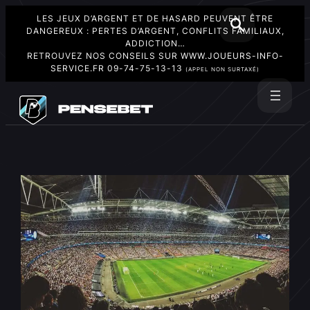
LES JEUX D’ARGENT ET DE HASARD PEUVENT ÊTRE
DANGEREUX : PERTES D’ARGENT, CONFLITS FAMILIAUX,
ADDICTION…
RETROUVEZ NOS CONSEILS SUR
WWW.JOUEURS-INFO-
SERVICE.FR
09-74-75-13-13
(APPEL NON SURTAXÉ)
Aller
au
Rechercher
contenu