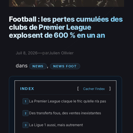
Football : les pertes cumulées des
clubs de Premier League
explosent de 600 % en un an
—
par
Juil 8, 2026
Julien Ollivier
dans
, 
NEWS
NEWS FOOT
INDEX
Cacher l'index
La Premier League claque le fric qu’elle n’a pas
1
Des transferts fous, des ventes inexistantes
2
La Ligue 1 aussi, mais autrement
3