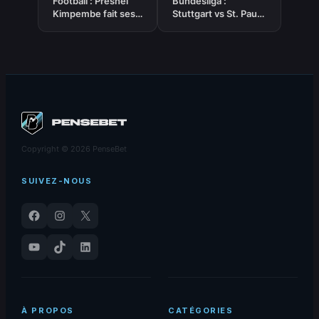
Football : Presnel
Bundesliga :
Kimpembe fait ses
Stuttgart vs St. Pauli
adieux émouvants
– Pronostic Gratuit
au Parc des Princes
et prédictions –
19/09/25
Copyright © 2026 PenseBet
SUIVEZ-NOUS
Facebook
Instagram
X
YouTube
TikTok
LinkedIn
À PROPOS
CATÉGORIES