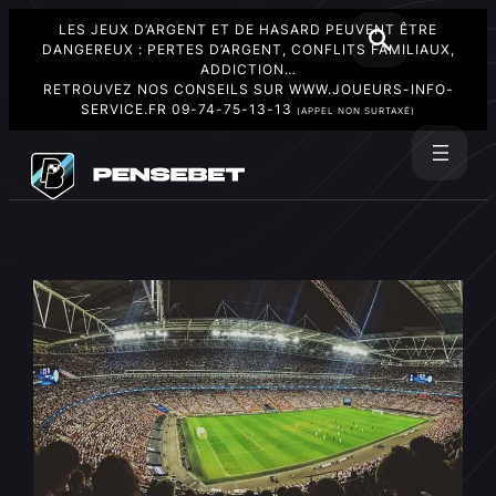
LES JEUX D’ARGENT ET DE HASARD PEUVENT ÊTRE
DANGEREUX : PERTES D’ARGENT, CONFLITS FAMILIAUX,
ADDICTION…
RETROUVEZ NOS CONSEILS SUR
WWW.JOUEURS-INFO-
SERVICE.FR
09-74-75-13-13
(APPEL NON SURTAXÉ)
Aller
au
Rechercher
contenu