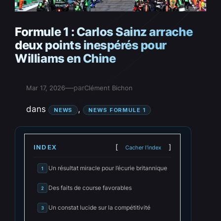
Formule 1 : Carlos Sainz arrache
deux points inespérés pour
Williams en Chine
—
par
Mar 17, 2026
Clément Bichon
dans
, 
NEWS
NEWS FORMULE 1
INDEX
Cacher l'index
Un résultat miracle pour l’écurie britannique
1
Des faits de course favorables
2
Un constat lucide sur la compétitivité
3