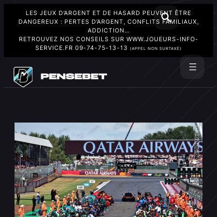
LES JEUX D’ARGENT ET DE HASARD PEUVENT ÊTRE
DANGEREUX : PERTES D’ARGENT, CONFLITS FAMILIAUX,
ADDICTION…
RETROUVEZ NOS CONSEILS SUR
WWW.JOUEURS-INFO-
SERVICE.FR
09-74-75-13-13
(APPEL NON SURTAXÉ)
Aller
au
Rechercher
contenu