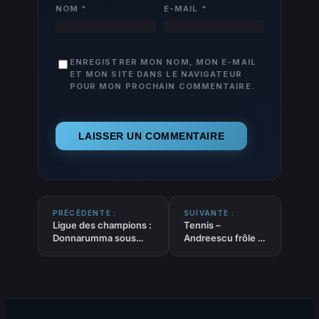
NOM
*
E-MAIL
*
ENREGISTRER MON NOM, MON E-MAIL
ET MON SITE DANS LE NAVIGATEUR
POUR MON PROCHAIN COMMENTAIRE.
PRÉCÉDENTE :
SUIVANTE :
Ligue des champions :
Tennis –
Donnarumma sous
Andreescu frôle la
pression avant le
sortie mais valide
match retour face au
son ticket au tour
Real Madrid
suivant à Miami