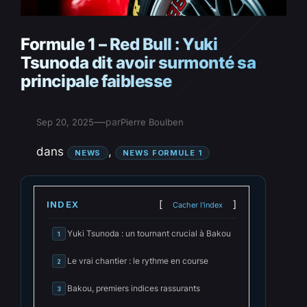
Formule 1 – Red Bull : Yuki
Tsunoda dit avoir surmonté sa
principale faiblesse
—
par
Sep 20, 2025
Pierre Boulben
dans
, 
NEWS
NEWS FORMULE 1
INDEX
Cacher l'index
Yuki Tsunoda : un tournant crucial à Bakou
1
Le vrai chantier : le rythme en course
2
Bakou, premiers indices rassurants
3