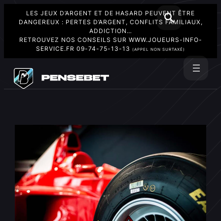
LES JEUX D’ARGENT ET DE HASARD PEUVENT ÊTRE
DANGEREUX : PERTES D’ARGENT, CONFLITS FAMILIAUX,
ADDICTION…
RETROUVEZ NOS CONSEILS SUR
WWW.JOUEURS-INFO-
SERVICE.FR
09-74-75-13-13
(APPEL NON SURTAXÉ)
Aller
au
Rechercher
contenu