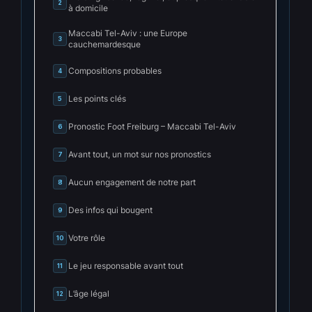
2
à domicile
Maccabi Tel-Aviv : une Europe
3
cauchemardesque
Compositions probables
4
Les points clés
5
Pronostic Foot Freiburg – Maccabi Tel-Aviv
6
Avant tout, un mot sur nos pronostics
7
Aucun engagement de notre part
8
Des infos qui bougent
9
Votre rôle
10
Le jeu responsable avant tout
11
L’âge légal
12