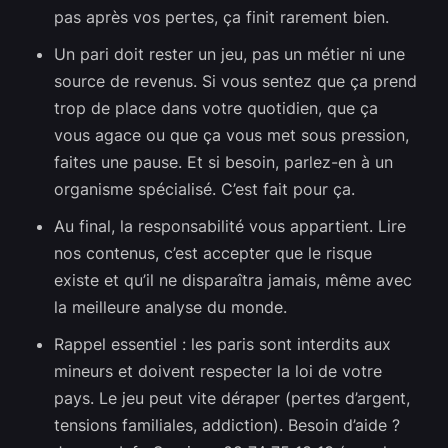
pas après vos pertes, ça finit rarement bien.
Un pari doit rester un jeu, pas un métier ni une
source de revenus. Si vous sentez que ça prend
trop de place dans votre quotidien, que ça
vous agace ou que ça vous met sous pression,
faites une pause. Et si besoin, parlez-en à un
organisme spécialisé. C’est fait pour ça.
Au final, la responsabilité vous appartient. Lire
nos contenus, c’est accepter que le risque
existe et qu’il ne disparaîtra jamais, même avec
la meilleure analyse du monde.
Rappel essentiel : les paris sont interdits aux
mineurs et doivent respecter la loi de votre
pays. Le jeu peut vite déraper (pertes d’argent,
tensions familiales, addiction). Besoin d’aide ?