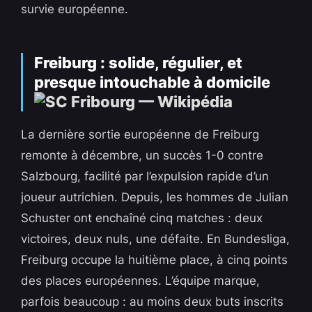
survie européenne.
Freiburg : solide, régulier, et
presque intouchable à domicile
La dernière sortie européenne de Freiburg
remonte à décembre, un succès 1-0 contre
Salzbourg, facilité par l’expulsion rapide d’un
joueur autrichien. Depuis, les hommes de Julian
Schuster ont enchaîné cinq matches : deux
victoires, deux nuls, une défaite. En Bundesliga,
Freiburg occupe la huitième place, à cinq points
des places européennes. L’équipe marque,
parfois beaucoup : au moins deux buts inscrits