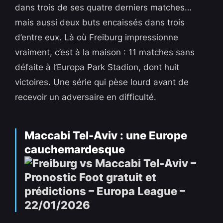
dans trois de ses quatre derniers matches…
mais aussi deux buts encaissés dans trois
d’entre eux. Là où Freiburg impressionne
vraiment, c’est à la maison : 11 matches sans
défaite à l’Europa Park Stadion, dont huit
victoires. Une série qui pèse lourd avant de
recevoir un adversaire en difficulté.
Maccabi Tel-Aviv : une Europe
cauchemardesque