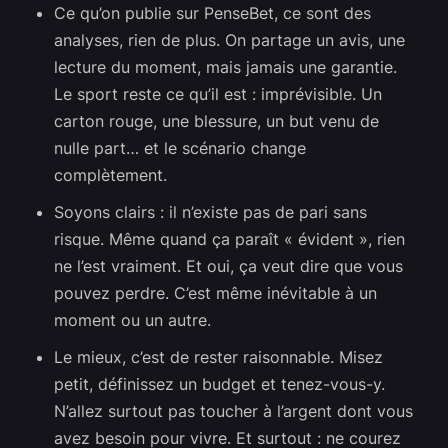
Ce qu’on publie sur PenseBet, ce sont des
analyses, rien de plus. On partage un avis, une
lecture du moment, mais jamais une garantie.
Le sport reste ce qu’il est : imprévisible. Un
carton rouge, une blessure, un but venu de
nulle part… et le scénario change
complètement.
Soyons clairs : il n’existe pas de pari sans
risque. Même quand ça paraît « évident », rien
ne l’est vraiment. Et oui, ça veut dire que vous
pouvez perdre. C’est même inévitable à un
moment ou un autre.
Le mieux, c’est de rester raisonnable. Misez
petit, définissez un budget et tenez-vous-y.
N’allez surtout pas toucher à l’argent dont vous
avez besoin pour vivre. Et surtout : ne courez