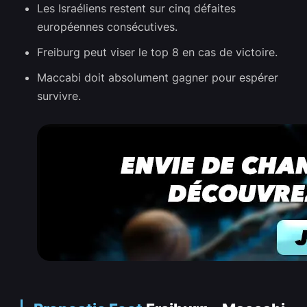
Les Israéliens restent sur cinq défaites
européennes consécutives.
Freiburg peut viser le top 8 en cas de victoire.
Maccabi doit absolument gagner pour espérer
survivre.