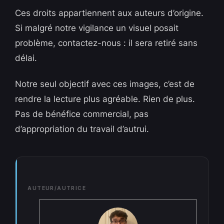
Ces droits appartiennent aux auteurs d’origine.
Si malgré notre vigilance un visuel posait
problème, contactez-nous : il sera retiré sans
délai.
Notre seul objectif avec ces images, c’est de
rendre la lecture plus agréable. Rien de plus.
Pas de bénéfice commercial, pas
d’appropriation du travail d’autrui.
AUTEUR/AUTRICE