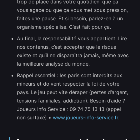
trop de place dans votre quotidien, que ça
vous agace ou que ça vous met sous pression,
faites une pause. Et si besoin, parlez-en à un
organisme spécialisé. C’est fait pour ça.
Au final, la responsabilité vous appartient. Lire
nos contenus, c’est accepter que le risque
existe et qu’il ne disparaîtra jamais, même avec
la meilleure analyse du monde.
Rappel essentiel : les paris sont interdits aux
mineurs et doivent respecter la loi de votre
pays. Le jeu peut vite déraper (pertes d’argent,
tensions familiales, addiction). Besoin d’aide ?
Joueurs Info Service : 09 74 75 13 13 (appel
non surtaxé) •
www.joueurs-info-service.fr
.