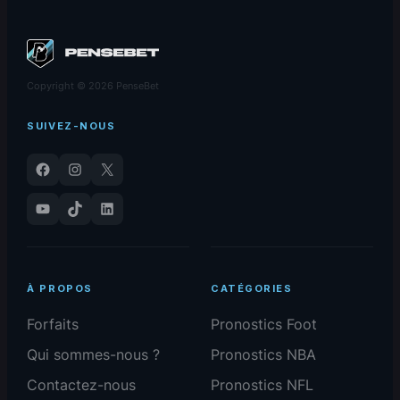
Copyright © 2026 PenseBet
SUIVEZ-NOUS
Facebook
Instagram
X
YouTube
TikTok
LinkedIn
À PROPOS
CATÉGORIES
Forfaits
Pronostics Foot
Qui sommes-nous ?
Pronostics NBA
Contactez-nous
Pronostics NFL