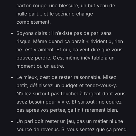
carton rouge, une blessure, un but venu de
nulle part… et le scénario change
complètement.
Soyons clairs : il n’existe pas de pari sans
risque. Même quand ça paraît « évident », rien
ne l’est vraiment. Et oui, ça veut dire que vous
pouvez perdre. C’est même inévitable à un
moment ou un autre.
Le mieux, c’est de rester raisonnable. Misez
petit, définissez un budget et tenez-vous-y.
N’allez surtout pas toucher à l’argent dont vous
avez besoin pour vivre. Et surtout : ne courez
pas après vos pertes, ça finit rarement bien.
Un pari doit rester un jeu, pas un métier ni une
source de revenus. Si vous sentez que ça prend