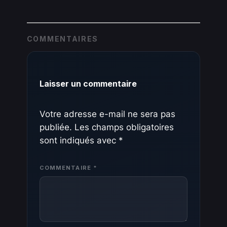
COMMENTAIRES
Laisser un commentaire
Votre adresse e-mail ne sera pas
publiée.
Les champs obligatoires
sont indiqués avec
*
COMMENTAIRE
*