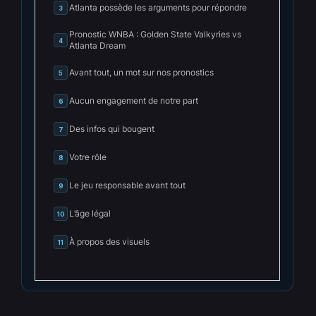
Atlanta possède les arguments pour répondre
3
Pronostic WNBA : Golden State Valkyries vs
4
Atlanta Dream
Avant tout, un mot sur nos pronostics
5
Aucun engagement de notre part
6
Des infos qui bougent
7
Votre rôle
8
Le jeu responsable avant tout
9
L’âge légal
10
À propos des visuels
11