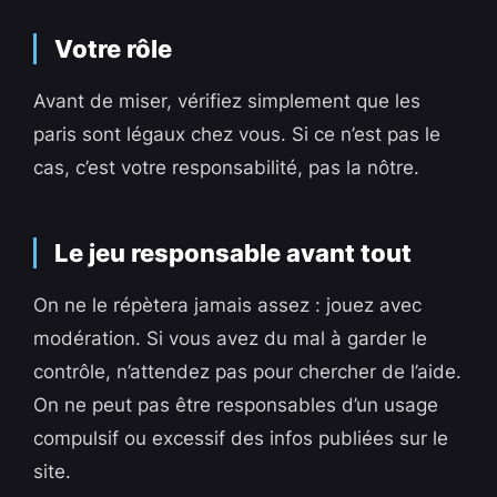
Votre rôle
Avant de miser, vérifiez simplement que les
paris sont légaux chez vous. Si ce n’est pas le
cas, c’est votre responsabilité, pas la nôtre.
Le jeu responsable avant tout
On ne le répètera jamais assez : jouez avec
modération. Si vous avez du mal à garder le
contrôle, n’attendez pas pour chercher de l’aide.
On ne peut pas être responsables d’un usage
compulsif ou excessif des infos publiées sur le
site.