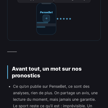
PenseBet
→
★★★★★
_____
Avant tout, un mot sur nos
pronostics
Ce qu’on publie sur PenseBet, ce sont des
analyses, rien de plus. On partage un avis, une
lecture du moment, mais jamais une garantie.
Le sport reste ce qu’il est : imprévisible. Un