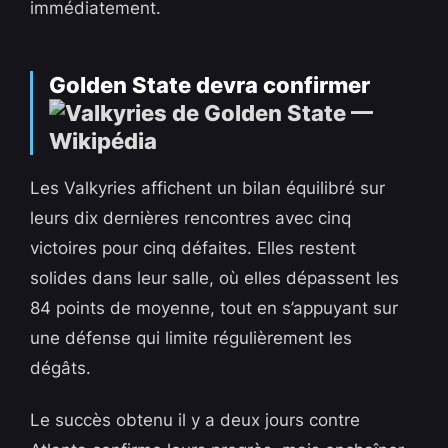
immédiatement.
Golden State devra confirmer
Les Valkyries affichent un bilan équilibré sur
leurs dix dernières rencontres avec cinq
victoires pour cinq défaites. Elles restent
solides dans leur salle, où elles dépassent les
84 points de moyenne, tout en s’appuyant sur
une défense qui limite régulièrement les
dégâts.
Le succès obtenu il y a deux jours contre