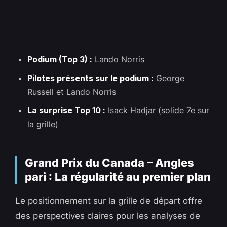
Podium (Top 3) :
Lando Norris
Pilotes présents sur le podium :
George
Russell et Lando Norris
La surprise Top 10 :
Isack Hadjar (solide 7e sur
la grille)
Grand Prix du Canada – Angles
pari : La régularité au premier plan
Le positionnement sur la grille de départ offre
des perspectives claires pour les analyses de