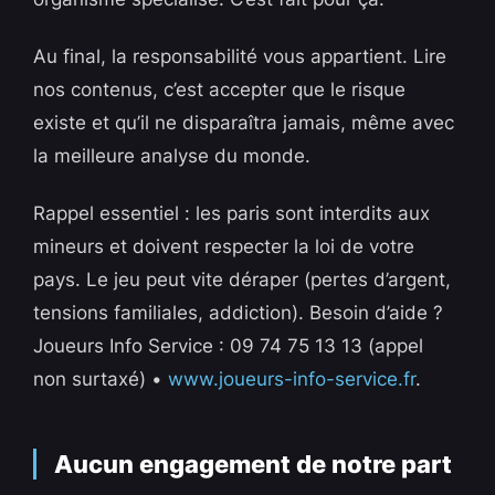
Au final, la responsabilité vous appartient. Lire
nos contenus, c’est accepter que le risque
existe et qu’il ne disparaîtra jamais, même avec
la meilleure analyse du monde.
Rappel essentiel : les paris sont interdits aux
mineurs et doivent respecter la loi de votre
pays. Le jeu peut vite déraper (pertes d’argent,
tensions familiales, addiction). Besoin d’aide ?
Joueurs Info Service : 09 74 75 13 13 (appel
non surtaxé) •
www.joueurs-info-service.fr
.
Aucun engagement de notre part