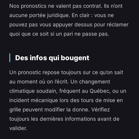
Nos pronostics ne valent pas contrat. Ils n’ont
aucune portée juridique. En clair : vous ne
pouvez pas vous appuyer dessus pour réclamer
quoi que ce soit si un pari ne passe pas.
Des infos qui bougent
Un pronostic repose toujours sur ce qu’on sait
au moment où on l’écrit. Un changement
climatique soudain, fréquent au Québec, ou un
incident mécanique lors des tours de mise en
grille peuvent modifier la donne. Vérifiez
toujours les dernières informations avant de
valider.