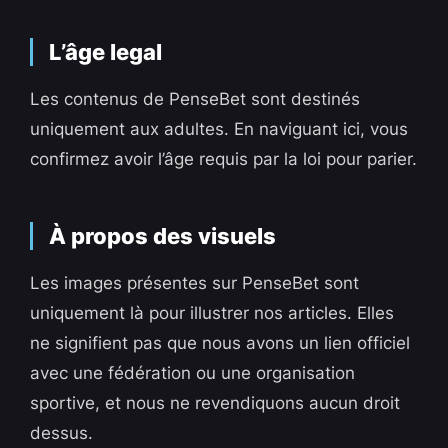
L’âge legal
Les contenus de PenseBet sont destinés
uniquement aux adultes. En naviguant ici, vous
confirmez avoir l’âge requis par la loi pour parier.
À propos des visuels
Les images présentes sur PenseBet sont
uniquement là pour illustrer nos articles. Elles
ne signifient pas que nous avons un lien officiel
avec une fédération ou une organisation
sportive, et nous ne revendiquons aucun droit
dessus.