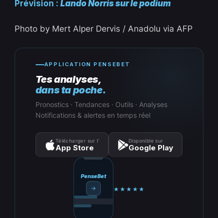
Prévision :
Lando Norris sur le podium
Photo by Mert Alper Dervis / Anadolu via AFP
APPLICATION PENSEBET
Tes analyses,
dans ta poche.
Pronostics · Tendances · Outils · Analyses
Notifications & alertes en temps réel
Télécharger sur l’
Disponible sur
App Store
Google Play
PenseBet
→
★★★★★