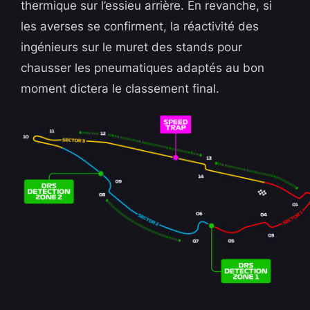
thermique sur l’essieu arrière. En revanche, si
les averses se confirment, la réactivité des
ingénieurs sur le muret des stands pour
chausser les pneumatiques adaptés au bon
moment dictera le classement final.