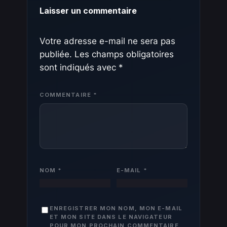
Laisser un commentaire
Votre adresse e-mail ne sera pas
publiée.
Les champs obligatoires
sont indiqués avec
*
COMMENTAIRE
*
NOM
*
E-MAIL
*
ENREGISTRER MON NOM, MON E-MAIL
ET MON SITE DANS LE NAVIGATEUR
POUR MON PROCHAIN COMMENTAIRE.