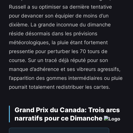
Russell a su optimiser sa dernière tentative
pour devancer son équipier de moins d’un
dixième. La grande inconnue du dimanche
réside désormais dans les prévisions
météorologiques, la pluie étant fortement
pressentie pour perturber les 70 tours de
course. Sur un tracé déjà réputé pour son
manque d’adhérence et ses vibreurs agressifs,
l’apparition des gommes intermédiaires ou pluie
pourrait totalement redistribuer les cartes.
Grand Prix du Canada: Trois arcs
narratifs pour ce Dimanche