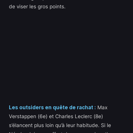
de viser les gros points.
Les outsiders en quête de rachat :
Max
Verstappen (6e) et Charles Leclerc (8e)
s’élancent plus loin qu’à leur habitude. Si le