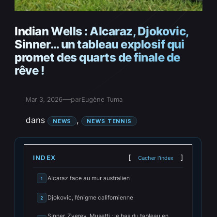
Indian Wells : Alcaraz, Djokovic,
Sinner… un tableau explosif qui
promet des quarts de finale de
rêve !
—
par
Mar 3, 2026
Eugène Tuma
dans
, 
NEWS
NEWS TENNIS
INDEX
Cacher l'index
Alcaraz face au mur australien
1
Djokovic, l’énigme californienne
2
Sinner, Zverev, Musetti : le bas du tableau en