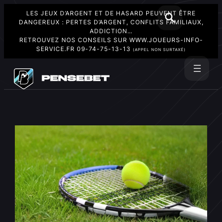
LES JEUX D’ARGENT ET DE HASARD PEUVENT ÊTRE
DANGEREUX : PERTES D’ARGENT, CONFLITS FAMILIAUX,
ADDICTION…
RETROUVEZ NOS CONSEILS SUR
WWW.JOUEURS-INFO-
SERVICE.FR
09-74-75-13-13
(APPEL NON SURTAXÉ)
Aller
au
Rechercher
contenu